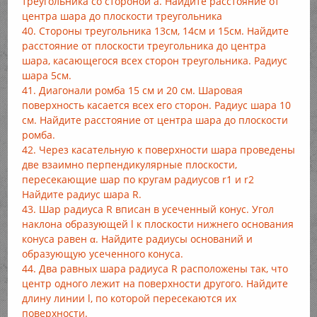
треугольника со стороной а. Найдите расстояние от
центра шара до плоскости треугольника
40. Стороны треугольника 13см, 14см и 15см. Найдите
расстояние от плоскости треугольника до центра
шара, касающегося всех сторон треугольника. Радиус
шара 5см.
41. Диагонали ромба 15 см и 20 см. Шаровая
поверхность касается всех его сторон. Радиус шара 10
см. Найдите расстояние от центра шара до плоскости
ромба.
42. Через касательную к поверхности шара проведены
две взаимно перпендикулярные плоскости,
пересекающие шар по кругам радиусов r1 и r2
Найдите радиус шара R.
43. Шар радиуса R вписан в усеченный конус. Угол
наклона образующей l к плоскости нижнего основания
конуса равен α. Найдите радиусы оснований и
образующую усеченного конуса.
44. Два равных шара радиуса R расположены так, что
центр одного лежит на поверхности другого. Найдите
длину линии l, по которой пересекаются их
поверхности.