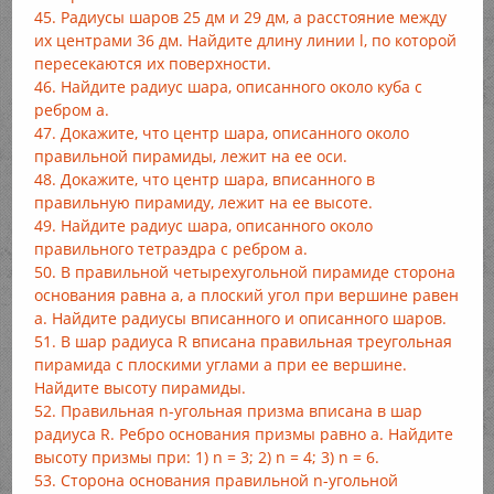
45. Радиусы шаров 25 дм и 29 дм, а расстояние между
их центрами 36 дм. Найдите длину линии l, по которой
пересекаются их поверхности.
46. Найдите радиус шара, описанного около куба с
ребром а.
47. Докажите, что центр шара, описанного около
правильной пирамиды, лежит на ее оси.
48. Докажите, что центр шара, вписанного в
правильную пирамиду, лежит на ее высоте.
49. Найдите радиус шара, описанного около
правильного тетраэдра с ребром а.
50. В правильной четырехугольной пирамиде сторона
основания равна а, а плоский угол при вершине равен
а. Найдите радиусы вписанного и описанного шаров.
51. В шар радиуса R вписана правильная треугольная
пирамида с плоскими углами а при ее вершине.
Найдите высоту пирамиды.
52. Правильная n-угольная призма вписана в шар
радиуса R. Ребро основания призмы равно а. Найдите
высоту призмы при: 1) n = 3; 2) n = 4; 3) n = 6.
53. Сторона основания правильной n-угольной