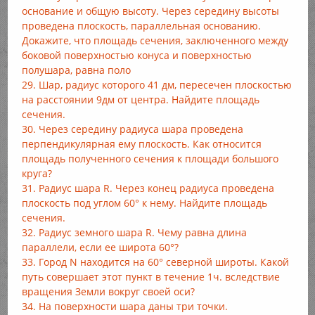
основание и общую высоту. Через середину высоты
проведена плоскость, параллельная основанию.
Докажите, что площадь сечения, заключенного между
боковой поверхностью конуса и поверхностью
полушара, равна поло
29. Шар, радиус которого 41 дм, пересечен плоскостью
на расстоянии 9дм от центра. Найдите площадь
сечения.
30. Через середину радиуса шара проведена
перпендикулярная ему плоскость. Как относится
площадь полученного сечения к площади большого
круга?
31. Радиус шара R. Через конец радиуса проведена
плоскость под углом 60° к нему. Найдите площадь
сечения.
32. Радиус земного шара R. Чему равна длина
параллели, если ее широта 60°?
33. Город N находится на 60° северной широты. Какой
путь совершает этот пункт в течение 1ч. вследствие
вращения Земли вокруг своей оси?
34. На поверхности шара даны три точки.