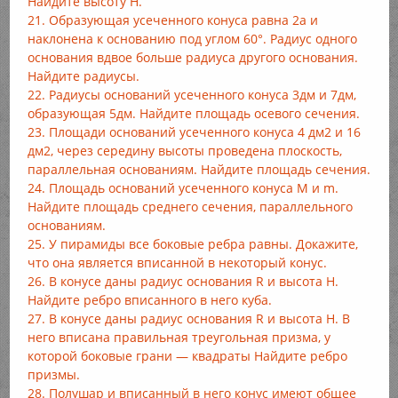
Найдите высоту Н.
21. Образующая усеченного конуса равна 2a и
наклонена к основанию под углом 60°. Радиус одного
основания вдвое больше радиуса другого основания.
Найдите радиусы.
22. Радиусы оснований усеченного конуса 3дм и 7дм,
образующая 5дм. Найдите площадь осевого сечения.
23. Площади оснований усеченного конуса 4 дм2 и 16
дм2, через середину высоты проведена плоскость,
параллельная основаниям. Найдите площадь сечения.
24. Площадь оснований усеченного конуса M и m.
Найдите площадь среднего сечения, параллельного
основаниям.
25. У пирамиды все боковые ребра равны. Докажите,
что она является вписанной в некоторый конус.
26. В конусе даны радиус основания R и высота H.
Найдите ребро вписанного в него куба.
27. В конусе даны радиус основания R и высота H. В
него вписана правильная треугольная призма, у
которой боковые грани — квадраты Найдите ребро
призмы.
28. Полушар и вписанный в него конус имеют общее