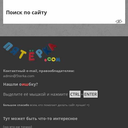
Поиск по сайту
Контактный e-mail, правообладателям:
admin@5terka.com
Нашли о
и
ш
бку?
Выделите её мышкой и нажмите
CTRL
+
ENTER
Большое спасибо
всем, кто помогает делать сайт лучше! =)
Тут может быть что-то интересное
(но это не точно)