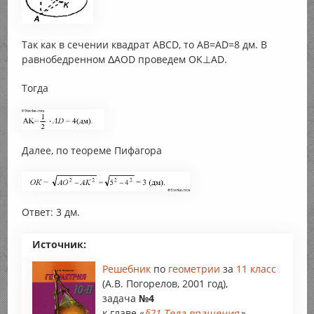
Так как в сечении квадрат ABCD, то AB=AD=8 дм. В
равнобедренном ΔAOD проведем OK⊥AD.
Тогда
Далее, по теореме Пифагора
Ответ: 3 дм.
Источник:
Решебник
по
геометрии
за
11 класс
(А.В. Погорелов, 2001 год),
задача
№4
к главе «
§21.Тела вращения
».