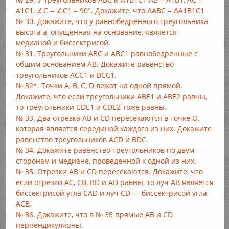
А1С1, ∠С = ∠С1 = 90°. Докажите, что ΔABC = ΔA1B1C1
№ 30. Докажите, что у равнобедренного треугольника
высота а, опущенная на основание, является
медианой и биссектрисой.
№ 31. Треугольники АВС и АВС1 равнобедренные с
общим основанием АВ. Докажите равенство
треугольников АСС1 и ВСС1.
№ 32*. Точки А, В, С, D лежат на одной прямой.
Докажите, что если треугольники АВЕ1 и АВЕ2 равны,
то треугольники CDE1 и CDE2 тоже равны.
№ 33. Два отрезка АВ и CD пересекаются в точке О,
которая является серединой каждого из них. Докажите
равенство треугольников ACD и BDC.
№ 34. Докажите равенство треугольников по двум
сторонам и медиане, проведенной к одной из них.
№ 35. Отрезки АВ и CD пересекаются. Докажите, что
если отрезки АС, СВ, BD и AD равны, то луч АВ является
биссектрисой угла CAD и луч CD — биссектрисой угла
АСВ.
№ 36. Докажите, что в № 35 прямые АВ и CD
перпендикулярны.