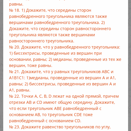
равны.
№ 18. 1) Докажите, что середины сторон
равнобедренного треугольника являются также
вершинами равнобедренного треугольника. 2)
Докажите, что середины сторон равностороннего
треугольника являются также вершинами
равностороннего треугольника.
№ 20. Докажите, что у равнобедренного треугольника:
1) биссектрисы, проведенные из вершин при
основании, равны; 2) медианы, проведенные из тех же
вершин, тоже равны.
№ 21. Докажите, что у равных треугольников ABC и
A1B1C1: 1)медианы, проведенные из вершин А и А1,
равны; 2) биссектрисы, проведенные из вершин А и
А1, равны.
№ 22. Точки А, С, В, D лежат на одной прямой, причем
отрезки АВ и CD имеют общую середину. Докажите,
что если треугольник АВЕ равнобедренный с
основанием АВ, то треугольник CDE тоже
равнобедренный с основанием CD.
№ 23. Докажите равенство треугольников по углу,