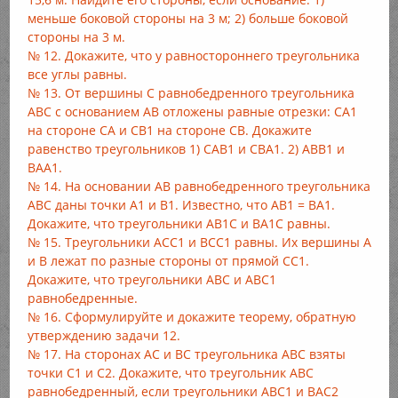
меньше боковой стороны на 3 м; 2) больше боковой
стороны на 3 м.
№ 12. Докажите, что у равностороннего треугольника
все углы равны.
№ 13. От вершины С равнобедренного треугольника
АВС с основанием АВ отложены равные отрезки: СА1
на стороне СА и СВ1 на стороне СВ. Докажите
равенство треугольников 1) САВ1 и СВА1. 2) АВВ1 и
ВАА1.
№ 14. На основании АВ равнобедренного треугольника
АВС даны точки А1 и В1. Известно, что АВ1 = ВА1.
Докажите, что треугольники АВ1С и ВА1С равны.
№ 15. Треугольники АСС1 и ВСС1 равны. Их вершины А
и В лежат по разные стороны от прямой СС1.
Докажите, что треугольники АВС и АВС1
равнобедренные.
№ 16. Сформулируйте и докажите теорему, обратную
утверждению задачи 12.
№ 17. На сторонах АС и ВС треугольника АВС взяты
точки С1 и С2. Докажите, что треугольник АВС
равнобедренный, если треугольники АВС1 и ВАС2