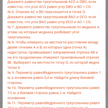
Докажите равенство треугольников АСО и DBO, если
известно, что угол АСО равен углу DBO и ВО = СО.
№ 6. Отрезки АС и BD пересекаются в точке О.
Докажите равенство треугольников ВАО и DCO, если
известно, что угол ВАО равен углу DCO и АО = СО.
№ 7. Докажите равенство треугольников по медиане и
углам, на которые медиана разбивает угол
треугольника.
№ 8. Чтобы измерить на местности расстояние между
двумя точками А и В, из которых одна (точка А)
недоступна, провешивают направление отрезка АВ и
на его продолжении отмеряют произвольный отрезок
ВЕ. Выбирают на местности точку D, из которой видна
точка А
№ 9. Периметр равнобедренного треугольника равен 1
м, а основание равно 0,4 м. Найдите длину боковой
стороны.
№ 10. Периметр равнобедренного треугольника равен
7,5 м, а боковая сторона равна 2 м. Найдите
основание.
№ 11. Периметр равнобедренного треугольника равен
15,6 м. Найдите его стороны, если основание: 1)