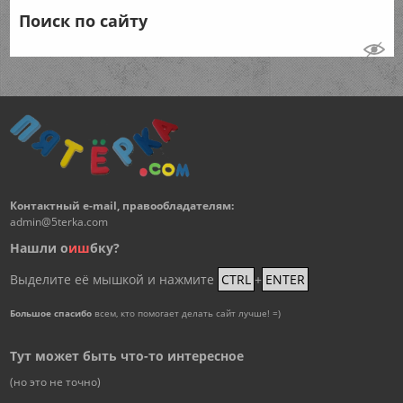
Поиск по сайту
Контактный e-mail, правообладателям:
admin@5terka.com
Нашли о
и
ш
бку?
Выделите её мышкой и нажмите
CTRL
+
ENTER
Большое спасибо
всем, кто помогает делать сайт лучше! =)
Тут может быть что-то интересное
(но это не точно)