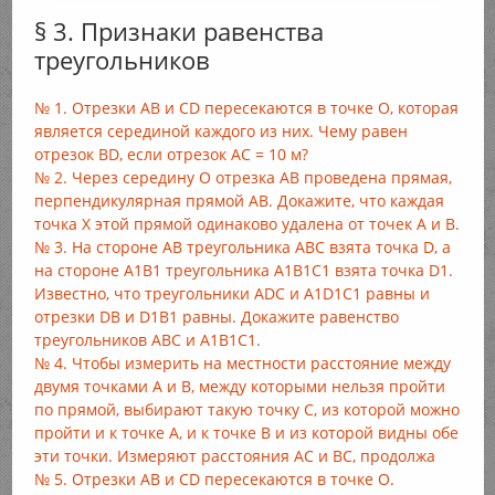
§ 3. Признаки равенства
треугольников
№ 1. Отрезки АВ и CD пересекаются в точке О, которая
является серединой каждого из них. Чему равен
отрезок BD, если отрезок АС = 10 м?
№ 2. Через середину О отрезка АВ проведена прямая,
перпендикулярная прямой АВ. Докажите, что каждая
точка Х этой прямой одинаково удалена от точек А и В.
№ 3. На стороне АВ треугольника АВС взята точка D, а
на стороне А1В1 треугольника А1В1С1 взята точка D1.
Известно, что треугольники ADC и A1D1C1 равны и
отрезки DB и D1B1 равны. Докажите равенство
треугольников АВС и А1В1С1.
№ 4. Чтобы измерить на местности расстояние между
двумя точками А и В, между которыми нельзя пройти
по прямой, выбирают такую точку С, из которой можно
пройти и к точке А, и к точке В и из которой видны обе
эти точки. Измеряют расстояния АС и ВС, продолжа
№ 5. Отрезки АВ и CD пересекаются в точке О.