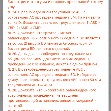
биссектрисе этого угла и стороне, прилежащей к этому
углу.
№ 24. В равнобедренном треугольнике АВС с
основанием АС проведена медиана ВМ. На ней взята
точка D. Докажите равенство треугольников: 1) ABD и
CBD; 2) AMD и CMD.
№ 25. Докажите, что треугольник АВС
равнобедренный, если у него 1) медиана BD является
высотой; 2) высота BD является биссектрисой; 3)
биссектриса BD является медианой.
№ 26. Даны два равнобедренных треугольника с
общим основанием. Докажите, что их медианы,
проведенные к основанию, лежат на одной прямой.
№ 27. В равнобедренном треугольнике АВС с
основанием АС проведена медиана BD. Найдите ее
длину, если периметр треугольника АВС равен 50 м, а
треугольника ABD — 40 м.
№ 28. Докажите, что биссектриса равнобедренного
треугольника, проведенная из вершины,
противолежащей основанию, является медианой и
высотой.
№ 29. У треугольников АВС и А1В1С1 АВ = А1В1, АС =