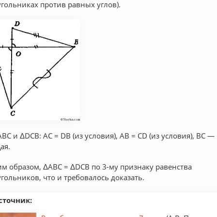
угольниках против равных углов).
АВС и ΔDCB: AC = DB (из условия), AB = CD (из условия), ВС —
ая.
им образом, ΔАВС = ΔDCB по 3-му признаку равенства
угольников, что и требовалось доказать.
сточник: