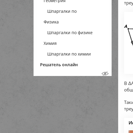
Геометрия
тре
Шпаргалки по
Физика
геометрии
Шпаргалки по физике
Химия
Шпаргалки по химии
Решатель онлайн
В Δ
общ
Так
тре
И