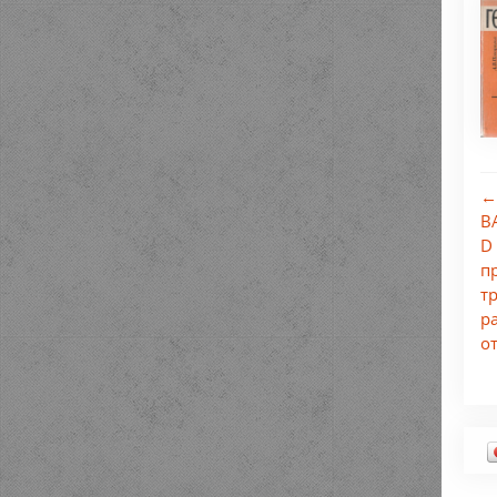
←
B
D
п
т
р
о