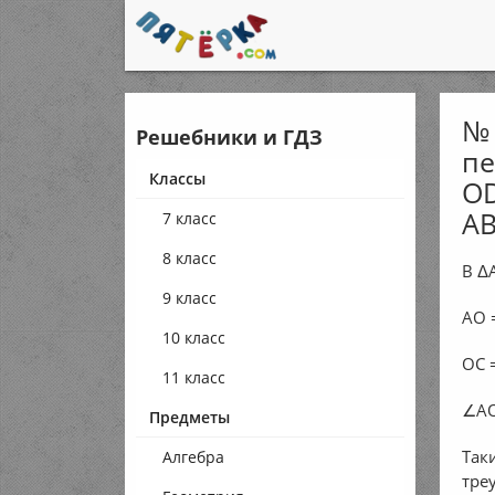
№ 
Решебники и ГДЗ
пе
Классы
OD
АВ
7 класс
8 класс
В Δ
9 класс
AO 
10 класс
ОС =
11 класс
∠АО
Предметы
Так
Алгебра
тре