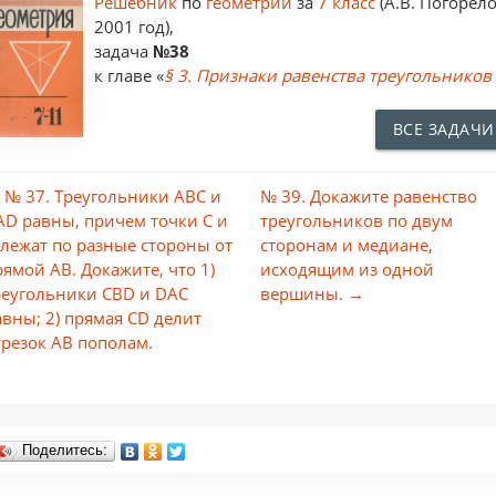
Решебник
по
геометрии
за
7 класс
(А.В. Погорело
2001 год),
задача
№38
к главе «
§ 3. Признаки равенства треугольников
ВСЕ ЗАДАЧИ
 № 37. Треугольники АВС и
№ 39. Докажите равенство
AD равны, причем точки С и
треугольников по двум
 лежат по разные стороны от
сторонам и медиане,
рямой АВ. Докажите, что 1)
исходящим из одной
реугольники CBD и DAC
вершины. →
авны; 2) прямая CD делит
трезок АВ пополам.
Поделитесь: