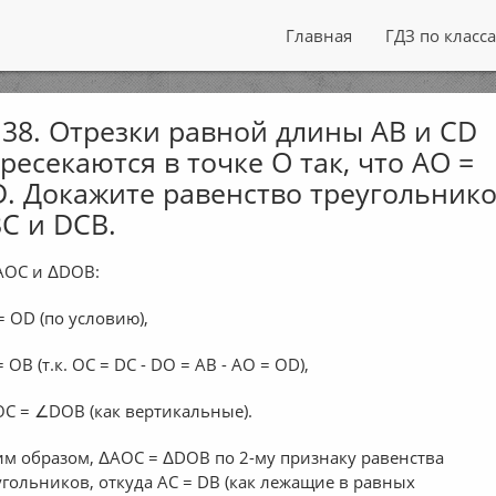
Главная
ГДЗ по класс
38. Отрезки равной длины АВ и CD
ресекаются в точке О так, что АО =
. Докажите равенство треугольник
С и DCB.
AОС и ΔDOB:
= OD (по условию),
 ОВ (т.к. ОС = DC - DO = AB - AO = OD),
С = ∠DOB (как вертикальные).
им образом, ΔАОС = ΔDOB по 2-му признаку равенства
угольников, откуда АС = DB (как лежащие в равных