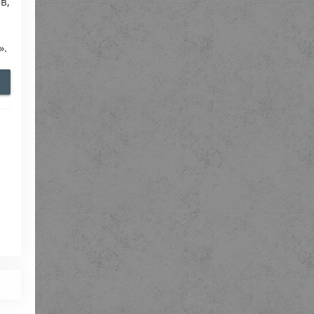
в,
».