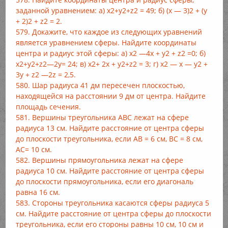
заданной уравнением: а) х2+y2+z2 = 49; б) (x — 3)2 + (y
+ 2)2 + z2 = 2.
579. Докажите, что каждое из следующих уравнений
является уравнением сферы. Найдите координаты
центра и радиус этой сферы: а) х2 —4x + y2 + z2 =0; б)
x2+y2+z2—2y= 24; в) х2+ 2х + у2+z2 = 3; г) х2 — х — y2 +
3y + z2 —2z = 2,5.
580. Шар радиуса 41 дм пересечен плоскостью,
находящейся на расстоянии 9 дм от центра. Найдите
площадь сечения.
581. Вершины треугольника ABC лежат на сфере
радиуса 13 см. Найдите расстояние от центра сферы
до плоскости треугольника, если АВ = 6 см, ВС = 8 см,
АС= 10 см.
582. Вершины прямоугольника лежат на сфере
радиуса 10 см. Найдите расстояние от центра сферы
до плоскости прямоугольника, если его диагональ
равна 16 см.
583. Стороны треугольника касаются сферы радиуса 5
см. Найдите расстояние от центра сферы до плоскости
треугольника, если его стороны равны 10 см, 10 см и