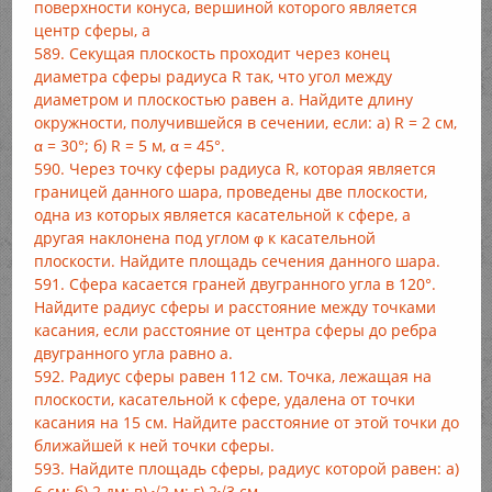
поверхности конуса, вершиной которого является
центр сферы, а
589. Секущая плоскость проходит через конец
диаметра сферы радиуса R так, что угол между
диаметром и плоскостью равен а. Найдите длину
окружности, получившейся в сечении, если: a) R = 2 см,
α = 30°; б) R = 5 м, α = 45°.
590. Через точку сферы радиуса R, которая является
границей данного шара, проведены две плоскости,
одна из которых является касательной к сфере, а
другая наклонена под углом φ к касательной
плоскости. Найдите площадь сечения данного шара.
591. Сфера касается граней двугранного угла в 120°.
Найдите радиус сферы и расстояние между точками
касания, если расстояние от центра сферы до ребра
двугранного угла равно а.
592. Радиус сферы равен 112 см. Точка, лежащая на
плоскости, касательной к сфере, удалена от точки
касания на 15 см. Найдите расстояние от этой точки до
ближайшей к ней точки сферы.
593. Найдите площадь сферы, радиус которой равен: а)
6 см; б) 2 дм; в) √2 м; г) 2√3 см.