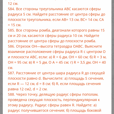
12 см.
584. Все стороны треугольника ABC касаются сферы
радиуса 5 см. Найдите расстояние от центра сферы до
плоскости треугольника, если AB= 13 см, BC= 14 см, CA
= 15 см.
585. Все стороны ромба, диагонали которого равны 15
см и 20 см, касаются сферы радиуса 10 см. Найдите
расстояние от центра сферы до плоскости ромба.
586. Отрезок ОН—высота тетраэдра ОАВС. Выясните
взаимное расположение сферы радиуса R с центром О
и плоскости ABC, если: a) R = 6 дм, ОН = 60 см; б) R = 3 м,
ОН = 95 см; в) R = 5 дм, О А = 45 см; г) R = 3,5 дм, ОН = 40
см.
587. Расстояние от центра шара радиуса R до секущей
плоскости равно d. Вычислите: а) площадь S сечения,
если R — 12 см, d = 8 см; б) R, если площадь сечения
равна 12 см2, d = 2 см.
588. Через точку, делящую радиус сферы пополам,
проведена секущая плоскость, перпендикулярная к
этому радиусу. Радиус сферы равен R. Найдите: а)
радиус получившегося сечения; б) площадь боковой