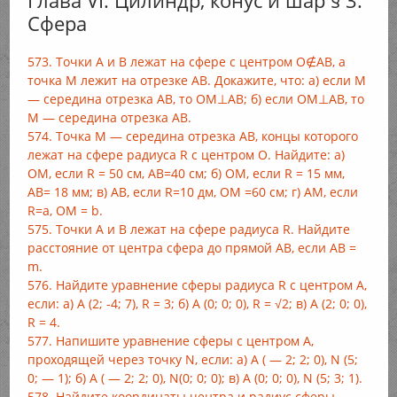
Глава VI. Цилиндр, конус и шар § 3.
Сфера
573. Точки А и В лежат на сфере с центром O∉АВ, а
точка М лежит на отрезке АВ. Докажите, что: а) если М
— середина отрезка АВ, то ОМ⊥АВ; б) если ОМ⊥АВ, то
М — середина отрезка АВ.
574. Точка М — середина отрезка АВ, концы которого
лежат на сфере радиуса R с центром О. Найдите: а)
ОМ, если R = 50 см, AB=40 см; б) ОМ, если R = 15 мм,
АВ= 18 мм; в) АВ, если R=10 дм, ОМ =60 см; г) AM, если
R=a, ОМ = b.
575. Точки А и В лежат на сфере радиуса R. Найдите
расстояние от центра сфера до прямой АВ, если АВ =
m.
576. Найдите уравнение сферы радиуса R с центром А,
если: а) А (2; -4; 7), R = 3; б) А (0; 0; 0), R = √2; в) А (2; 0; 0),
R = 4.
577. Напишите уравнение сферы с центром А,
проходящей через точку N, если: а) А ( — 2; 2; 0), N (5;
0; — 1); б) А ( — 2; 2; 0), N(0; 0; 0); в) A (0; 0; 0), N (5; 3; 1).
578. Найдите координаты центра и радиус сферы,