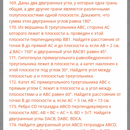
169. Даны два двугранных угла, у которых одна грань
общая, а две другие грани являются различными
полуплоскостями одной плоскости. Докажите, что
сумма этих двугранных углов равна 180°.
170. Из вершины В треугольника ABC, сторона АС
которого лежит в плоскости а, проведен к этой
плоскости перпендикуляр BB1. Найдите расстояния от
точки В до прямой АС и до плоскости α, если АВ = 2 см,
∠ВАС= 150° и двугранный угол ВАСВ1 равен 45°.
171. Гипотенуза прямоугольного равнобедренного
треугольника лежит в плоскости а, а катет наклонен к
этой плоскости под углом 30°. Найдите угол между
плоскостью α и плоскостью треугольника.
172. Катет АС прямоугольного треугольника ABC с
прямым углом С лежит в плоскости α, а угол между
плоскостями α и ABC равен 60°. Найдите расстояние от
точки В до плоскости α, если АС = 5 см, АВ = 13 см.
173. Ребро CD тетраэдра ABCD перпендикулярно к
плоскости ABC, АВ = ВС = АС = 6, BD = 3√7. Найдите
двугранные углы DACB, DABC, BDCA.
174. Найдите двугранный угол ABCD тетраэдра ABCD,