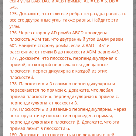
если углы DAB, DAC и ACB прямые, AC = СВ = 5, DB =
5√5.
175. Докажите, что если все ребра тетраэдра равны, то
все его двугранные углы также равны. Найдите эти
углы.
176. Через сторону AD ромба ABCD проведена
плоскость ADM так, что двугранный угол BADM равен
60°. Найдите сторону ромба, если ∠BAD = 45° и
расстояние от точки В до плоскости ADM равно 4√3.
177. Докажите, что плоскость, перпендикулярная к
прямой, по которой пересекаются две данные
плоскости, перпендикулярна к каждой из этих
плоскостей.
178. Плоскости α и β взаимно перпендикулярны и
пересекаются по прямой с. Докажите, что любая
прямая плоскости α, перпендикулярная к прямой с,
перпендикулярна к плоскости β.
179. Плоскости α и β взаимно перпендикулярны. Через
некоторую точку плоскости α проведена прямая,
перпендикулярная к плоскости β. Докажите, что эта
прямая лежит в плоскости α.
180. Докажите, что плоскость и не лежащая в ней