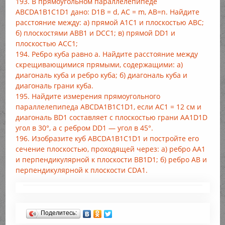
193. В прямоугольном параллелепипеде
ABCDA1B1C1D1 дано: D1B = d, АС = m, АВ=n. Найдите
расстояние между: а) прямой A1C1 и плоскостью ABC;
б) плоскостями ABB1 и DCC1; в) прямой DD1 и
плоскостью АСС1;
194. Ребро куба равно а. Найдите расстояние между
скрещивающимися прямыми, содержащими: а)
диагональ куба и ребро куба; б) диагональ куба и
диагональ грани куба.
195. Найдите измерения прямоугольного
параллелепипеда ABCDA1B1C1D1, если АС1 = 12 см и
диагональ BD1 составляет с плоскостью грани AA1D1D
угол в 30°, а с ребром DD1 — угол в 45°.
196. Изобразите куб ABCDA1B1C1D1 и постройте его
сечение плоскостью, проходящей через: а) ребро АА1
и перпендикулярной к плоскости BB1D1; б) ребро АВ и
перпендикулярной к плоскости CDA1.
Поделитесь: