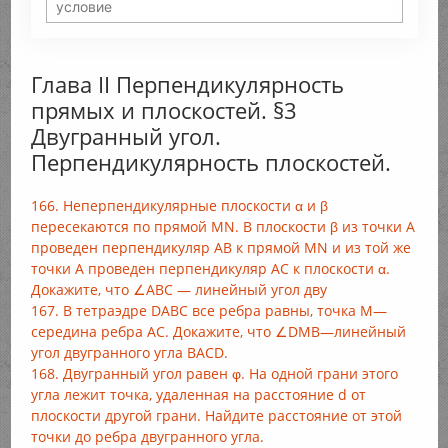
Глава II Перпендикулярность
прямых и плоскостей. §3
Двугранный угол.
Перпендикулярность плоскостей.
166. Неперпендикулярные плоскости α и β
пересекаются по прямой MN. В плоскости β из точки А
проведен перпендикуляр АВ к прямой MN и из той же
точки А проведен перпендикуляр АС к плоскости α.
Докажите, что ∠ABC — линейный угол дву
167. В тетраэдре DABС все ребра равны, точка М—
середина ребра АС. Докажите, что ∠DMB—линейный
угол двугранного угла BACD.
168. Двугранный угол равен φ. На одной грани этого
угла лежит точка, удаленная на расстояние d от
плоскости другой грани. Найдите расстояние от этой
точки до ребра двугранного угла.