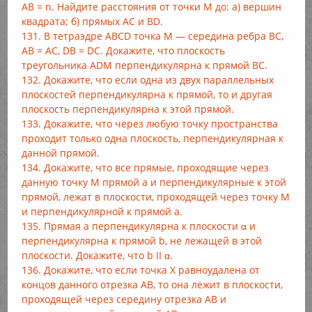
АВ = n. Найдите расстояния от точки М до: а) вершин
квадрата; б) прямых АС и BD.
131. В тетраэдре ABCD точка М — середина ребра ВС,
АВ = AC, DB = DC. Докажите, что плоскость
треугольника ADM перпендикулярна к прямой ВС.
132. Докажите, что если одна из двух параллельных
плоскостей перпендикулярна к прямой, то и другая
плоскость перпендикулярна к этой прямой.
133. Докажите, что через любую точку пространства
проходит только одна плоскость, перпендикулярная к
данной прямой.
134. Докажите, что все прямые, проходящие через
данную точку М прямой а и перпендикулярные к этой
прямой, лежат в плоскости, проходящей через точку М
и перпендикулярной к прямой а.
135. Прямая а перпендикулярна к плоскости α и
перпендикулярна к прямой b, не лежащей в этой
плоскости. Докажите, что b II α.
136. Докажите, что если точка X равноудалена от
концов данного отрезка АВ, то она лежит в плоскости,
проходящей через середину отрезка АВ и