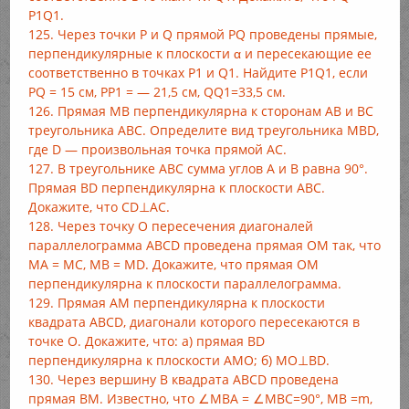
P1Q1.
125. Через точки Р и Q прямой PQ проведены прямые,
перпендикулярные к плоскости α и пересекающие ее
соответственно в точках Р1 и Q1. Найдите P1Q1, если
PQ = 15 см, РР1 = — 21,5 см, QQ1=33,5 см.
126. Прямая MB перпендикулярна к сторонам АВ и ВС
треугольника ABC. Определите вид треугольника MBD,
где D — произвольная точка прямой АС.
127. В треугольнике ABC сумма углов A и B равна 90°.
Прямая BD перпендикулярна к плоскости ABC.
Докажите, что CD⊥AC.
128. Через точку О пересечения диагоналей
параллелограмма ABCD проведена прямая ОМ так, что
МА = МС, MB = MD. Докажите, что прямая ОМ
перпендикулярна к плоскости параллелограмма.
129. Прямая AM перпендикулярна к плоскости
квадрата ABCD, диагонали которого пересекаются в
точке О. Докажите, что: а) прямая BD
перпендикулярна к плоскости АМО; б) MO⊥BD.
130. Через вершину В квадрата ABCD проведена
прямая ВМ. Известно, что ∠MBA = ∠MBC=90°, МВ =m,