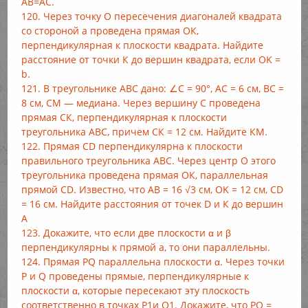
АВ=АС.
120. Через точку О пересечения диагоналей квадрата
со стороной а проведена прямая ОК,
перпендикулярная к плоскости квадрата. Найдите
расстояние от точки К до вершин квадрата, если ОK =
b.
121. В треугольнике ABC дано: ∠C = 90°, AC = 6 см, ВС =
8 см, СМ — медиана. Через вершину С проведена
прямая СК, перпендикулярная к плоскости
треугольника ABC, причем СК = 12 см. Найдите КМ.
122. Прямая CD перпендикулярна к плоскости
правильного треугольника ABC. Через центр О этого
треугольника проведена прямая ОК, параллельная
прямой CD. Известно, что АВ = 16 √3 см, ОK = 12 см, CD
= 16 см. Найдите расстояния от точек D и К до вершин
А
123. Докажите, что если две плоскости α и β
перпендикулярны к прямой а, то они параллельны.
124. Прямая PQ параллельна плоскости α. Через точки
Р и Q проведены прямые, перпендикулярные к
плоскости α, которые пересекают эту плоскость
соответственно в точках P1и Q1. Докажите, что PQ =