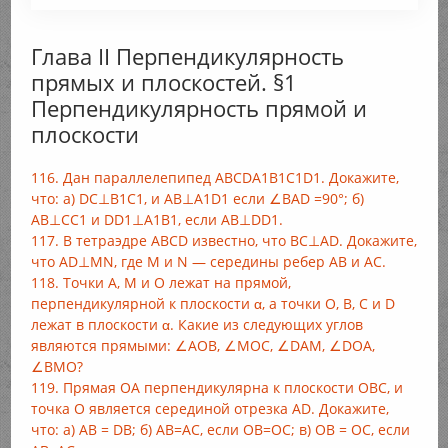
Глава II Перпендикулярность
прямых и плоскостей. §1
Перпендикулярность прямой и
плоскости
116. Дан параллелепипед ABCDA1B1C1D1. Докажите,
что: а) DC⊥B1C1, и AB⊥A1D1 если ∠BAD =90°; б)
АВ⊥СС1 и DD1⊥A1B1, если AB⊥DD1.
117. В тетраэдре ABCD известно, что BC⊥AD. Докажите,
что AD⊥MN, где М и N — середины ребер АВ и АС.
118. Точки А, М и О лежат на прямой,
перпендикулярной к плоскости α, а точки О, В, С и D
лежат в плоскости α. Какие из следующих углов
являются прямыми: ∠AOB, ∠MOC, ∠DAM, ∠DOА,
∠BMO?
119. Прямая ОА перпендикулярна к плоскости ОВС, и
точка О является серединой отрезка AD. Докажите,
что: a) AB = DB; б) AB=AC, если ОВ=ОС; в) OB = OC, если