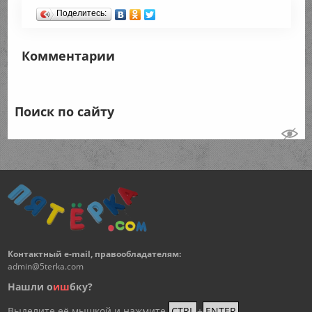
Поделитесь:
Комментарии
Поиск по сайту
Контактный e-mail, правообладателям:
admin@5terka.com
Нашли о
и
ш
бку?
Выделите её мышкой и нажмите
CTRL
+
ENTER