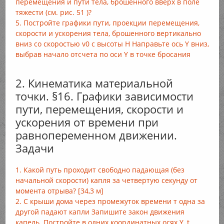
перемещения и пути тела, брошенного вверх в поле
тяжести (см. рис. 51 )?
5. Постройте графики пути, проекции перемещения,
скорости и ускорения тела, брошенного вертикально
вниз со скоростью v0 с высоты Н Направьте ось Y вниз,
выбрав начало отсчета по оси Y в точке бросания
2. Кинематика материальной
точки. §16. Графики зависимости
пути, перемещения, скорости и
ускорения от времени при
равнопеременном движении.
Задачи
1. Какой путь проходит свободно падающая (без
начальной скорости) капля за четвертую секунду от
момента отрыва? [34,3 м]
2. С крыши дома через промежуток времени т одна за
другой падают капли Запишите закон движения
капель. Постройте в одних координатных осях Y, t