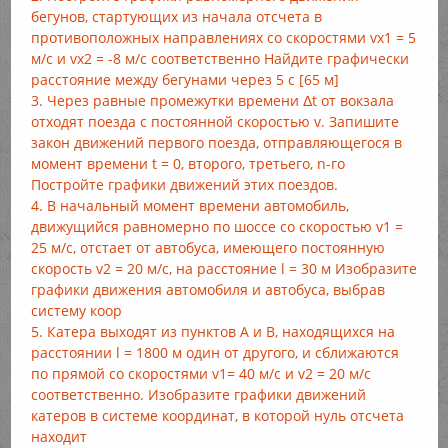
бегунов, стартующих из начала отсчета в
противоположных направлениях со скоростями vx1 = 5
м/с и vx2 = -8 м/с соответственно Найдите графически
расстояние между бегунами через 5 с [65 м]
3. Через равные промежутки времени Δt от вокзала
отходят поезда с постоянной скоростью v. Запишите
закон движений первого поезда, отправляющегося в
момент времени t = 0, второго, третьего, n-го
Постройте графики движений этих поездов.
4. В начальный момент времени автомобиль,
движущийся равномерно по шоссе со скоростью v1 =
25 м/с, отстает от автобуса, имеющего постоянную
скорость v2 = 20 м/с, на расстояние l = 30 м Изобразите
графики движения автомобиля и автобуса, выбрав
систему коор
5. Катера выходят из пунктов А и В, находящихся на
расстоянии l = 1800 м один от другого, и сближаются
по прямой со скоростями v1= 40 м/с и v2 = 20 м/с
соответственно. Изобразите графики движений
катеров в системе координат, в которой нуль отсчета
находит