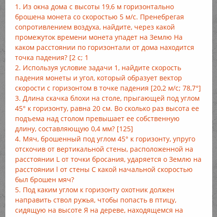
1. Из окна дома с высоты 19,6 м горизонтально
брошена монета со скоростью 5 м/с. Пренебрегая
сопротивлением воздуха, найдите, через какой
промежуток времени монета упадет на Землю На
каком расстоянии по горизонтали от дома находится
точка падения? [2 с; 1
2. Используя условие задачи 1, найдите скорость
падения монеты и угол, который образует вектор
скорости с горизонтом в точке падения [20,2 м/с; 78,7°]
3. Длина скачка блохи на столе, прыгающей под углом
45° к горизонту, равна 20 см. Во сколько раз высота ее
подъема над столом превышает ее собственную
длину, составляющую 0,4 мм? [125]
4. Мяч, брошенный под углом 45° к горизонту, упруго
отскочив от вертикальной стены, расположенной на
расстоянии L от точки бросания, ударяется о Землю на
расстоянии l от стены С какой начальной скоростью
был брошен мяч?
5. Под каким углом к горизонту охотник должен
направить ствол ружья, чтобы попасть в птицу,
сидящую на высоте Я на дереве, находящемся на