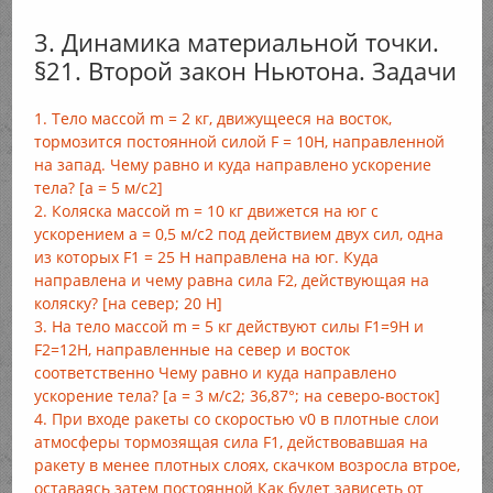
3. Динамика материальной точки.
§21. Второй закон Ньютона. Задачи
1. Тело массой m = 2 кг, движущееся на восток,
тормозится постоянной силой F = 10Н, направленной
на запад. Чему равно и куда направлено ускорение
тела? [а = 5 м/с2]
2. Коляска массой m = 10 кг движется на юг с
ускорением а = 0,5 м/с2 под действием двух сил, одна
из которых F1 = 25 Н направлена на юг. Куда
направлена и чему равна сила F2, действующая на
коляску? [на север; 20 Н]
3. На тело массой m = 5 кг действуют силы F1=9Н и
F2=12H, направленные на север и восток
соответственно Чему равно и куда направлено
ускорение тела? [а = 3 м/с2; 36,87°; на северо-восток]
4. При входе ракеты со скоростью v0 в плотные слои
атмосферы тормозящая сила F1, действовавшая на
ракету в менее плотных слоях, скачком возросла втрое,
оставаясь затем постоянной Как будет зависеть от