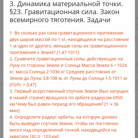
3. Динамика материальной точки.
§23. Гравитационная сила. Закон
всемирного тяготения. Задачи
1. Во сколько раз сила гравитационного притяжения
двух шаров массой по 1 кг, находящихся на расстоянии
1 м один от другого, меньше силы их гравитационного
притяжения к Земле? [1,47⋅1011]
2. Сравните гравитационные силы, действующие на
Луну со стороны Земли и Солнца Масса Земли 6 • 1024
кг, масса Солнца 2⋅1036 кг Среднее расстояние от
Земли до Луны 3,8⋅108 м, от Луны до Солнца 1,5⋅1011 м
[FЗ/Fc = 0,47]
3. Первый искусственный спутник Земли (был запущен
в нашей стране) вращался по орбите радиусом 6950
км Чему был равен период его обращения? [1 ч 36
мин]
4. Определите радиус орбиты, на которую должен
быть выведен спутник Земли, чтобы он постоянно
висел над определенной точкой, находящейся на
экваторе [42,3 ⋅ 103 км]