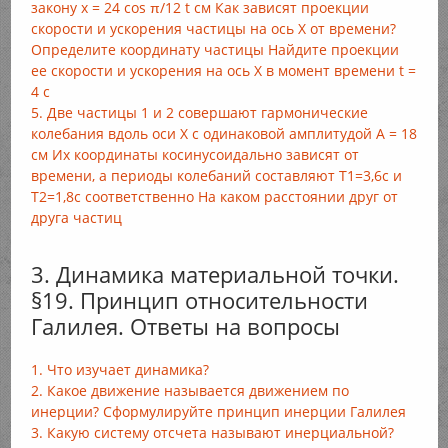
закону х = 24 cos π/12 t см Как зависят проекции
скорости и ускорения частицы на ось X от времени?
Определите координату частицы Найдите проекции
ее скорости и ускорения на ось X в момент времени t =
4 с
5. Две частицы 1 и 2 совершают гармонические
колебания вдоль оси X с одинаковой амплитудой А = 18
см Их координаты косинусоидально зависят от
времени, а периоды колебаний составляют T1=3,6с и
Т2=1,8с соответственно На каком расстоянии друг от
друга частиц
3. Динамика материальной точки.
§19. Принцип относительности
Галилея. Ответы на вопросы
1. Что изучает динамика?
2. Какое движение называется движением по
инерции? Сформулируйте принцип инерции Галилея
3. Какую систему отсчета называют инерциальной?