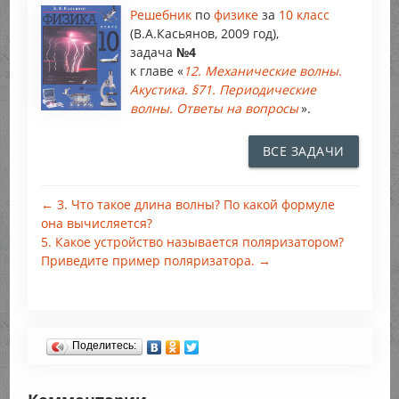
Решебник
по
физике
за
10 класс
(В.А.Касьянов, 2009 год),
задача
№4
к главе «
12. Механические волны.
Акустика. §71. Периодические
волны. Ответы на вопросы
».
ВСЕ ЗАДАЧИ
← 3. Что такое длина волны? По какой формуле
она вычисляется?
5. Какое устройство называется поляризатором?
Приведите пример поляризатора. →
Поделитесь: