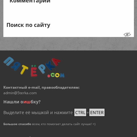
Комментарии
Поиск по сайту
Контактный e-mail, правообладателям:
admin@5terka.com
Нашли о
и
ш
бку?
Выделите её мышкой и нажмите
CTRL
+
ENTER
Большое спасибо
всем, кто помогает делать сайт лучше! =)