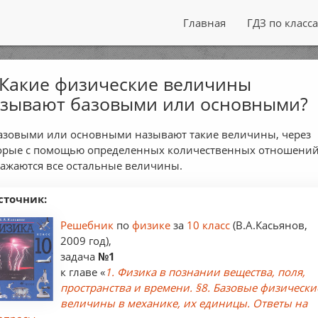
Главная
ГДЗ по класс
 Какие физические величины
зывают базовыми или основными?
Базовыми или основными называют такие величины, через
орые с помощью определенных количественных отношени
ажаются все остальные величины.
сточник:
Решебник
по
физике
за
10 класс
(В.А.Касьянов,
2009 год),
задача
№1
к главе «
1. Физика в познании вещества, поля,
пространства и времени. §8. Базовые физически
величины в механике, их единицы. Ответы на