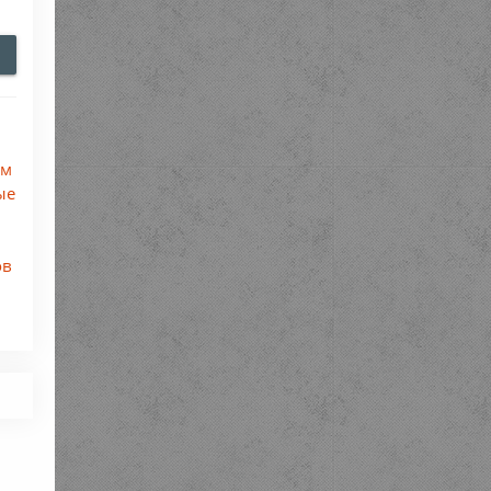
ом
ые
ов