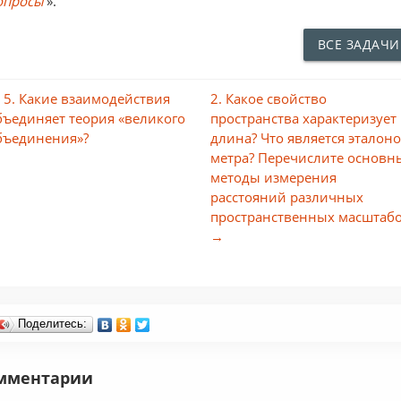
опросы
».
ВСЕ ЗАДАЧИ
 5. Какие взаимодействия
2. Какое свойство
бъединяет теория «великого
пространства характеризует
бъединения»?
длина? Что является эталон
метра? Перечислите основн
методы измерения
расстояний различных
пространственных масштаб
→
Поделитесь:
мментарии