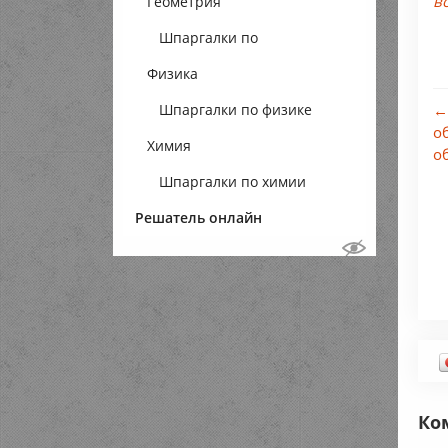
в
Геометрия
Шпаргалки по
Физика
геометрии
Шпаргалки по физике
←
о
Химия
о
Шпаргалки по химии
Решатель онлайн
Ко