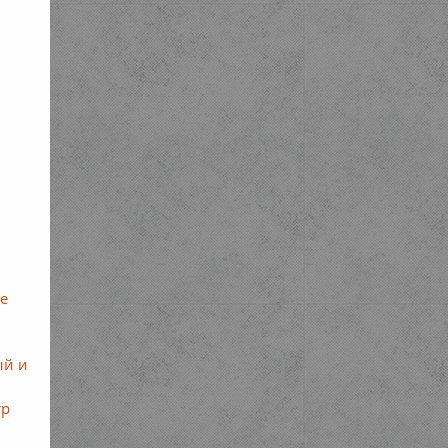
те
ый и
тр