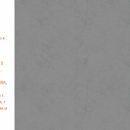
ю к
 3
.
 RA,
 r.
, r
см и
й