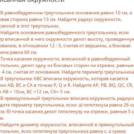
 В равнобедренном треугольнике основание равно 10 см, а
овая сторона равна 13 см. Найдите радиус окружности,
санной в этот треугольник.
 Найдите основание равнобедренного треугольника, если
тр вписанной в него окружности делит высоту, проведенну
ованию, в отношении 12 : 5, считая от вершины, а боковая
рона равна 60 см.
 Точка касания окружности, вписанной в равнобедренный
угольник, делит одну из боковых сторон на отрезки, равные
и 4 см, считая от основания. Найдите периметр треугольника
 В треугольник ABC вписана окружность, которая касается
он АВ, ВС и СА в точках Р, Q и R. Найдите АР, РВ, BQ, QC, CR,
 АВ = 10см, ВС =12 см, СА= 5 см.
 В прямоугольный треугольник вписана окружность радиуса
дите периметр треугольника, если: а) гипотенуза равна 26 см
 см; б) точка касания делит гипотенузу на отрезки, равные 5 
м.
 Найдите диаметр окружности, вписанной в прямоугольны
угольник, если гипотенуза треугольника равна с, а сумма