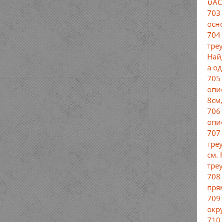
∪АС
703
осн
704
тре
Най
а о
705
опи
8см
706
опи
707
тре
см.
тре
708
пря
709
окр
710