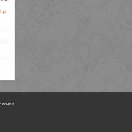
й и
ресное