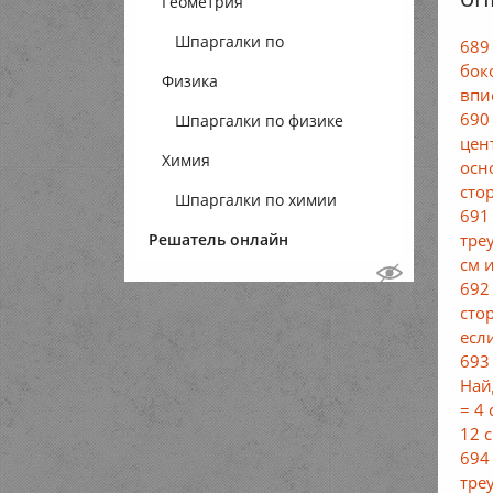
Геометрия
Шпаргалки по
689
бок
Физика
геометрии
впи
690
Шпаргалки по физике
цен
Химия
осн
сто
Шпаргалки по химии
691
тре
Решатель онлайн
см 
692
стор
если
693
Най
= 4
12 с
694
тре