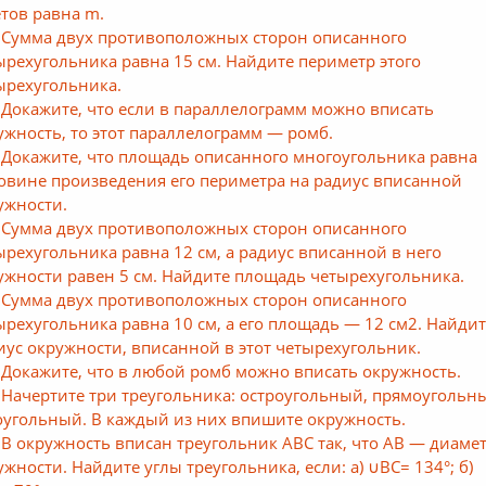
етов равна m.
 Сумма двух противоположных сторон описанного
ырехугольника равна 15 см. Найдите периметр этого
ырехугольника.
 Докажите, что если в параллелограмм можно вписать
ужность, то этот параллелограмм — ромб.
 Докажите, что площадь описанного многоугольника равна
овине произведения его периметра на радиус вписанной
ужности.
 Сумма двух противоположных сторон описанного
ырехугольника равна 12 см, а радиус вписанной в него
ужности равен 5 см. Найдите площадь четырехугольника.
 Сумма двух противоположных сторон описанного
ырехугольника равна 10 см, а его площадь — 12 см2. Найди
иус окружности, вписанной в этот четырехугольник.
 Докажите, что в любой ромб можно вписать окружность.
 Начертите три треугольника: остроугольный, прямоугольн
оугольный. В каждый из них впишите окружность.
 В окружность вписан треугольник ABC так, что АВ — диаме
ужности. Найдите углы треугольника, если: а) ∪ВС= 134°; б)