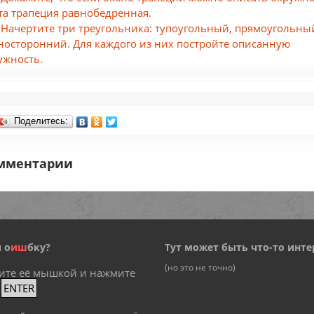
эта трапеция равнобедренная.
 Начертите три треугольника: тупоугольный, прямоугольны
носторонний. Для каждого из них постройте описанную
ужность.
Поделитесь:
мментарии
 о
и
ш
бку?
Тут может быть что-то инте
(но это не точно)
ите её мышкой и нажмите
+
ENTER