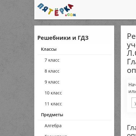
Ре
Решебники и ГДЗ
уч
Классы
Л.
Гл
7 класс
оп
8 класс
9 класс
Нач
ил
10 класс
11 класс
Предметы
Гл
Алгебра
оп