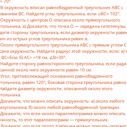
= 70°.
 В окружность вписан равнобедренный треугольник ABC с
ованием ВС. Найдите углы треугольника, если ∪ВС= 102°.
 Окружность с центром О описана около прямоугольного
угольника, а) Докажите, что точка О — середина гипотенузы, 
дите стороны треугольника, если диаметр окружности равен
дин из острых углов треугольника равен α.
 Около прямоугольного треугольника ABC с прямым углом С
сана окружность. Найдите радиус этой окружности, если: а) 
, ВС=6см; б) АС= =18 см, ∠B=30°.
 Найдите сторону равностороннего треугольника, если ради
санной около него окружности равен 10 см.
 Угол, противолежащий основанию равнобедренного
угольника, равен 120°, боковая сторона треугольника равна
 Найдите диаметр окружности, описанной около этого
угольника.
 Докажите, что можно описать окружность: а) около любого
моугольника; б) около любой равнобедренной трапеции.
 Докажите, что если около параллелограмма можно описать
ужность, то этот параллелограмм — прямоугольник.
 Докажите, что если около трапеции можно описать окружно