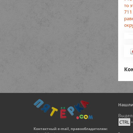
то 
711
рав
окр
Ко
Нашли
Выдел
CTRL
Контактный e-mail, правообладателям: