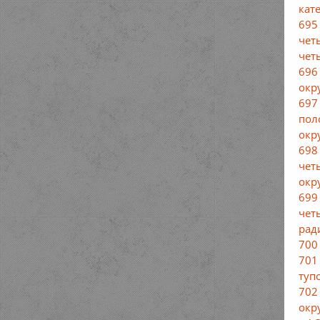
кат
695
чет
чет
696
окр
697
пол
окр
698
чет
окр
699
чет
рад
700
701
туп
702
окр