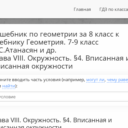
Главная
ГДЗ по класс
шебник по геометрии за 8 класс к
ебнику Геометрия. 7-9 класс
С.Атанасян и др.
ава VIII. Окружность. §4. Вписанная 
исанная окружности
ните вводить часть условия (например,
могут ли
,
чему рав
и
найти
):
ава VIII. Окружность. §4. Вписанная и
исанная окружности