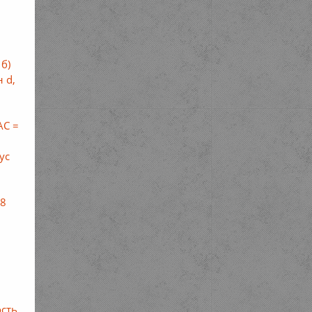
б)
 d,
АС =
ус
 8
сть,