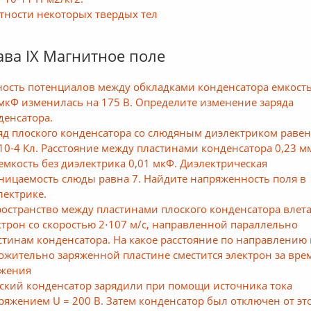
тности некоторых твердых тел
ава IХ Магнитное поле
ность потенциалов между обкладками конденсатора емкост
 мкФ изменилась на 175 В. Определите изменение заряда
денсатора.
яд плоского конденсатора со слюдяным диэлектриком раве
⋅10-4 Кл. Расстояние между пластинами конденсатора 0,23 мм
 емкость без диэлектрика 0,01 мкФ. Диэлектрическая
ницаемость слюды равна 7. Найдите напряженность поля в
лектрике.
ространство между пластинами плоского конденсатора влет
ктрон со скоростью 2⋅107 м/с, направленной параллельно
стинам конденсатора. На какое расстояние по направлению 
ожительно заряженной пластине сместится электрон за вре
жения
ский конденсатор зарядили при помощи источника тока
ряжением U = 200 B. Затем конденсатор был отключен от эт