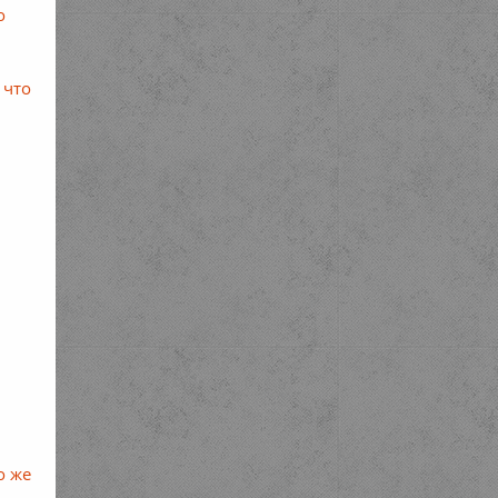
о
 что
о же