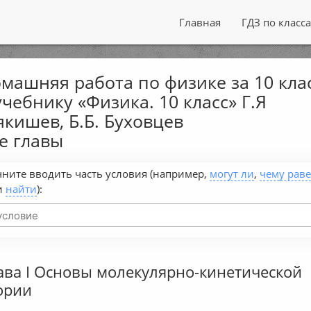
Главная
ГДЗ по класс
машняя работа по физике за 10 кла
учебнику «Физика. 10 класс» Г.Я
кишев, Б.Б. Буховцев
е главы
ните вводить часть условия (например,
могут ли
,
чему рав
и
найти
):
ава I Основы молекулярно-кинетической
ории