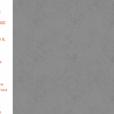
с
ЭДС
 В,
а
им
тока
е
и