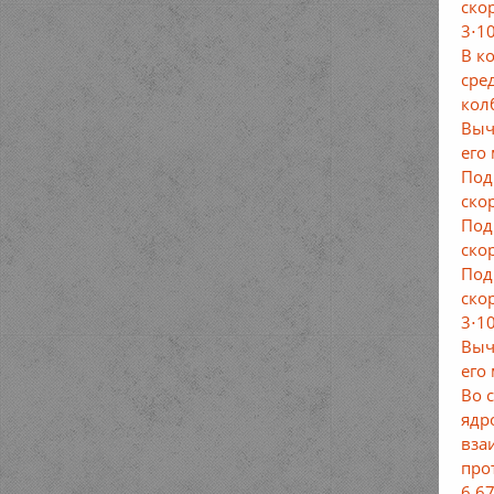
ско
3⋅1
В к
сре
кол
Выч
его 
Под
ско
Под
ско
Под
ско
3⋅1
Выч
его 
Во 
ядр
вза
про
6,6