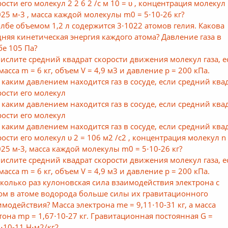
рости его молекул 2 2 6 2 /с м 10 = υ , концентрация молекул 
025 м-3 , масса каждой молекулы m0 = 5⋅10-26 кг?
олбе объемом 1,2 л содержится 3⋅1022 атомов гелия. Какова
дняя кинетическая энергия каждого атома? Давление газа в
бе 105 Па?
ислите средний квадрат скорости движения молекул газа, е
масса m = 6 кг, объем V = 4,9 м3 и давление р = 200 кПа.
 каким давлением находится газ в сосуде, если средний ква
рости его молекул
 каким давлением находится газ в сосуде, если средний ква
рости его молекул
 каким давлением находится газ в сосуде, если средний ква
рости его молекул υ 2 = 106 м2 /с2 , концентрация молекул n
025 м-3, масса каждой молекулы m0 = 5⋅10-26 кг?
ислите средний квадрат скорости движения молекул газа, е
масса m = 6 кг, объем V = 4,9 м3 и давление р = 200 кПа.
сколько раз кулоновская сила взаимодействия электрона с
ом в атоме водорода больше силы их гравитационного
имодействия? Масса электрона me = 9,11⋅10-31 кг, а масса
тона mp = 1,67⋅10-27 кг. Гравитационная постоянная G =
7⋅10-11 Н⋅м2/кг2.