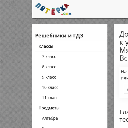
До
Решебники и ГДЗ
к 
Классы
Мя
Вс
7 класс
8 класс
Нач
9 класс
ил
10 класс
11 класс
Предметы
Гл
те
Алгебра