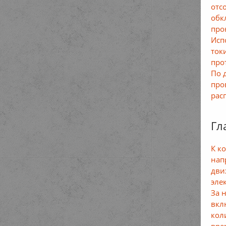
отс
обк
про
Исп
ток
про
По 
про
рас
Гл
К к
нап
дви
эле
За 
вкл
кол
вре