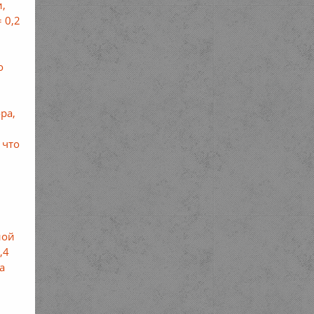
и,
 0,2
о
ра,
 что
ной
,4
а