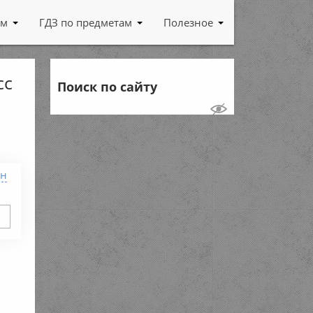
ам
ГДЗ по предметам
Полезное
сс
Поиск по сайту
ен