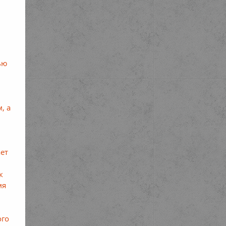
ью
н
, а
ает
к
мя
ого