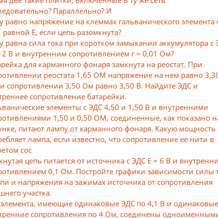
ледовательно? Параллельно? И
у равно напряжение на клеммах гальванического элемента 
, равной E, если цепь разомкнута?
у равна сила тока при коротком замыкании аккумулятора с 
 12 В и внутренним сопротивлением r = 0,01 Ом?
арейка для карманного фонаря замкнута на реостат. При
ротивлении реостата 1,65 ОМ напряжение на нем равно 3,30
ри сопротивлении 3,50 Ом равно 3,50 В. Найдите ЭДС и
треннее сопротивление батарейки.
ьванические элементы с ЭДС 4,50 и 1,50 В и внутренними
ротивлениями 1,50 и 0,50 ОМ, соединенные, как показано н
унке, питают лампу от карманного фонаря. Какую мощность
ребляет лампа, если известно, что сопротивление ее нити в
ретом сос
кнутая цепь питается от источника с ЭДС E = 6 В и внутренн
ротивлением 0,1 Ом. Постройте графики зависимости силы 
епи и напряжения на зажимах источника от сопротивления
шнего участка.
 элемента, имеющие одинаковые ЭДС по 4,1 В и одинаковы
тренние сопротивления по 4 Ом, соединены одноименным