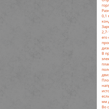
гор
Раз
0,1
кон
Зар
2,7
его
про
диэ
В п
эле
пла
пол
дви
Пло
нап
ист
есл
мм 
Во 