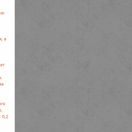
ью
н
, а
ает
к
мя
ого
и,
 0,2