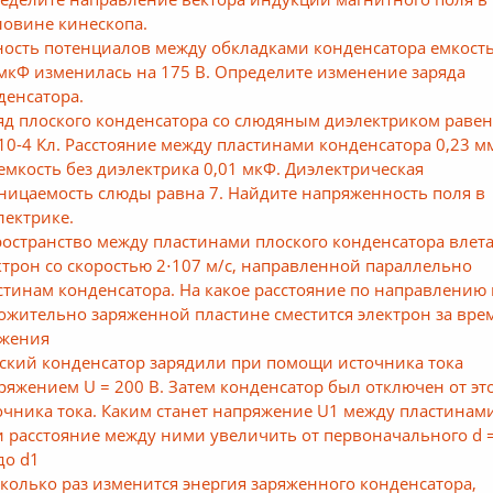
ловине кинескопа.
ность потенциалов между обкладками конденсатора емкост
 мкФ изменилась на 175 В. Определите изменение заряда
денсатора.
яд плоского конденсатора со слюдяным диэлектриком раве
⋅10-4 Кл. Расстояние между пластинами конденсатора 0,23 мм
 емкость без диэлектрика 0,01 мкФ. Диэлектрическая
ницаемость слюды равна 7. Найдите напряженность поля в
лектрике.
ространство между пластинами плоского конденсатора влет
ктрон со скоростью 2⋅107 м/с, направленной параллельно
стинам конденсатора. На какое расстояние по направлению 
ожительно заряженной пластине сместится электрон за вре
жения
ский конденсатор зарядили при помощи источника тока
ряжением U = 200 B. Затем конденсатор был отключен от эт
очника тока. Каким станет напряжение U1 между пластинам
и расстояние между ними увеличить от первоначального d =
до d1
сколько раз изменится энергия заряженного конденсатора,