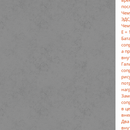
пос
Чем
ЭДС
Чем
E =
Бат
соп
а п
вну
Гал
соп
рис
пот
наг
Зам
соп
в ц
вне
Два
вну