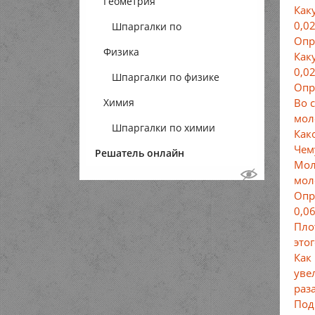
Геометрия
Как
0,0
Шпаргалки по
Опр
Физика
геометрии
Как
0,0
Шпаргалки по физике
Опр
Во 
Химия
мол
Шпаргалки по химии
Как
Чем
Решатель онлайн
Мол
мол
Опр
0,06
Пло
это
Как
уве
раз
Под