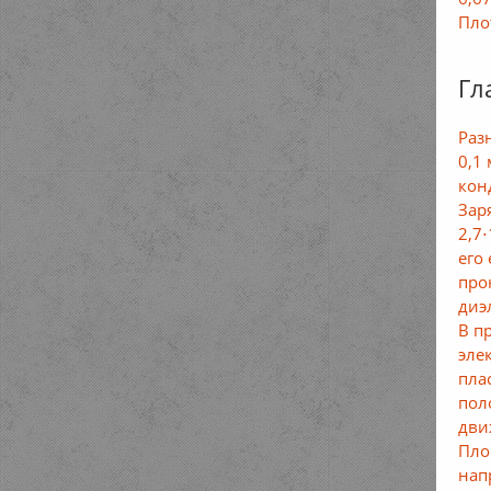
Пло
Гл
Раз
0,1
кон
Зар
2,7
его
про
диэ
В п
эле
пла
пол
дви
Пло
нап