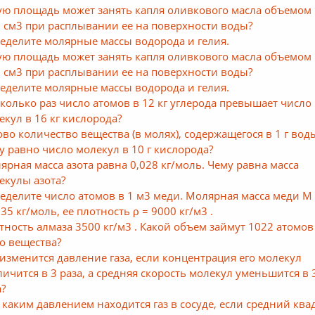
ую площадь может занять капля оливкового масла объемом
2 см3 при расплывании ее на поверхности воды?
еделите молярные массы водорода и гелия.
ую площадь может занять капля оливкового масла объемом
2 см3 при расплывании ее на поверхности воды?
еделите молярные массы водорода и гелия.
сколько раз число атомов в 12 кг углерода превышает число
екул в 16 кг кислорода?
ово количество вещества (в молях), содержащегося в 1 г вод
у равно число молекул в 10 г кислорода?
ярная масса азота равна 0,028 кг/моль. Чему равна масса
екулы азота?
еделите число атомов в 1 м3 меди. Молярная масса меди М
35 кг/моль, ее плотность ρ = 9000 кг/м3 .
тность алмаза 3500 кг/м3 . Какой объем займут 1022 атомов
го вещества?
 изменится давление газа, если концентрация его молекул
личится в 3 раза, а средняя скорость молекул уменьшится в 
а?
 каким давлением находится газ в сосуде, если средний ква