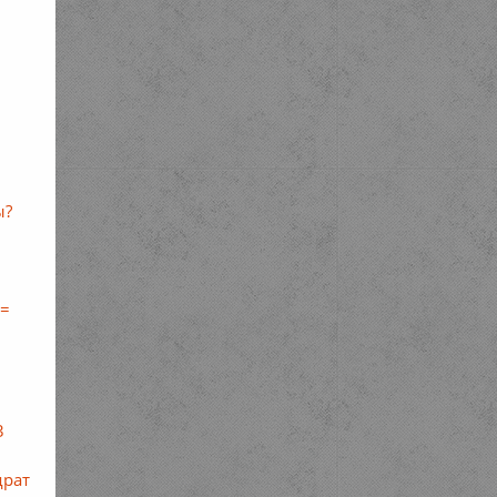
ы?
 =
3
драт