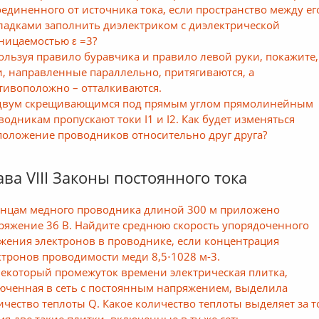
оединенного от источника тока, если пространство между ег
ладками заполнить диэлектриком с диэлектрической
ницаемостью ε =3?
ользуя правило буравчика и правило левой руки, покажите,
и, направленные параллельно, притягиваются, а
тивоположно – отталкиваются.
двум скрещивающимся под прямым углом прямолинейным
водникам пропускают токи I1 и I2. Как будет изменяться
положение проводников относительно друг друга?
ава VIII Законы постоянного тока
онцам медного проводника длиной 300 м приложено
ряжение 36 В. Найдите среднюю скорость упорядоченного
жения электронов в проводнике, если концентрация
ктронов проводимости меди 8,5⋅1028 м-3.
некоторый промежуток времени электрическая плитка,
юченная в сеть с постоянным напряжением, выделила
ичество теплоты Q. Какое количество теплоты выделяет за т
мя две такие плитки, включенные в ту же сеть