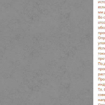
ист
есл
мм 
Во 
отс
обк
про
Опр
упо
Исп
ток
про
По 
про
рас
Про
инд
Тл.
сов
нап
Опр