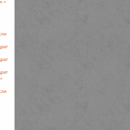
n =
сли
драт
драт
драт
 =
сли