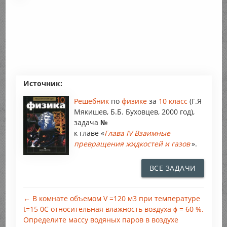
Источник:
Решебник
по
физике
за
10 класс
(Г.Я
Мякишев, Б.Б. Буховцев, 2000 год),
задача
№
к главе «
Глава IV Взаимные
превращения жидкостей и газов
».
ВСЕ ЗАДАЧИ
← В комнате объемом V =120 м3 при температуре
t=15 0С относительная влажность воздуха ϕ = 60 %.
Определите массу водяных паров в воздухе