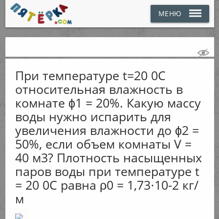
МЕНЮ
При температуре t=20 0С
относительная влажность в
комнате ϕ1 = 20%. Какую массу
воды нужно испарить для
увеличения влажности до ϕ2 =
50%, если объем комнаты V =
40 м3? Плотность насыщенных
паров воды при температуре t
= 20 0С равна ρ0 = 1,73⋅10-2 кг/
м