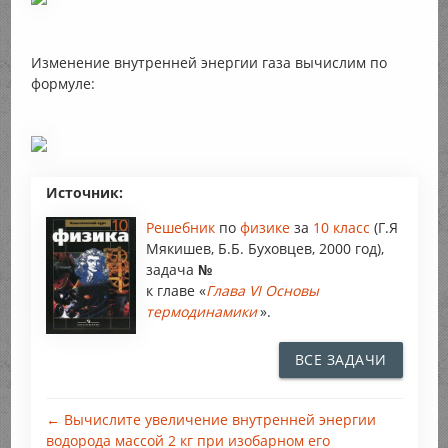
Изменение внутренней энергии газа вычислим по
формуле:
Источник:
Решебник
по
физике
за
10 класс
(Г.Я
Мякишев, Б.Б. Буховцев, 2000 год),
задача
№
к главе «
Глава VI Основы
термодинамики
».
ВСЕ ЗАДАЧИ
← Вычислите увеличение внутренней энергии
водорода массой 2 кг при изобарном его