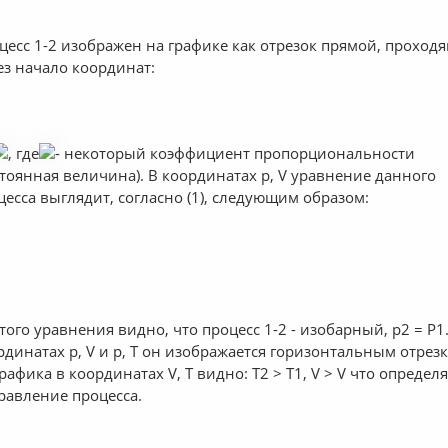
цесс 1-2 изображен на графике как отрезок прямой, проход
ез начало координат:
, где
- некоторый коэффициент пропорциональности
стоянная величина). В координатах р, V уравнение данного
цесса выглядит, согласно (1), следующим образом:
этого уравнения видно, что процесс 1-2 - изобарный, р2 = Р1
рдинатах р, V и р, Т он изображается горизонтальным отрез
графика в координатах V, Т видно: Т2 > Т1, V > V что определ
равление процесса.