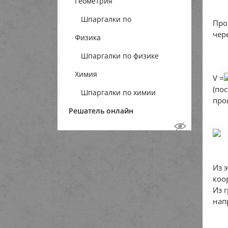
Геометрия
Шпаргалки по
Про
чер
Физика
геометрии
Шпаргалки по физике
Химия
V =
(по
Шпаргалки по химии
про
Решатель онлайн
Из 
коо
Из 
нап