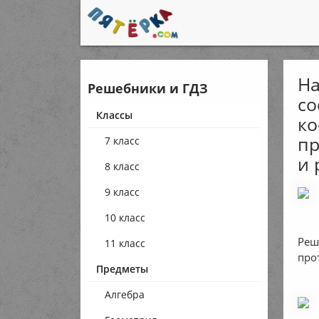
На
Решебники и ГДЗ
со
Классы
ко
пр
7 класс
и 
8 класс
9 класс
10 класс
Реш
11 класс
про
Предметы
Алгебра