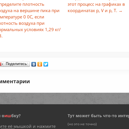
пределите плотность
этот процесс на графиках в
оздуха на вершине пика при
координатах р, V и р, Т. →
емпературе 0 0С, если
лотность воздуха при
ормальных условиях 1,29 кг/
3.
Поделитесь:
мментарии
 о
и
ш
бку?
Тут может быть что-то инте
(но это не точно)
ите её мышкой и нажмите