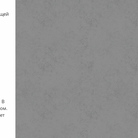
ящей
. В
ком.
яет