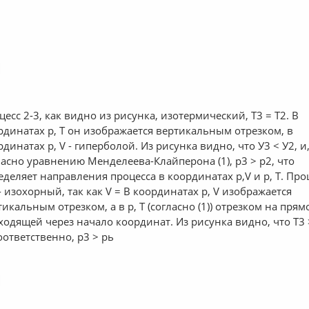
цесс 2-3, как видно из рисунка, изотермический, Т3 = Т2. В
рдинатах р, Т он изображается вертикальным отрезком, в
рдинатах р, V - гиперболой. Из рисунка видно, что У3 < У2, и
ласно уравнению Менделеева-Клайперона (1), р3 > р2, что
еделяет направления процесса в координатах р,V и р, Т. Про
 - изохорный, так как V = В координатах р, V изображается
тикальным отрезком, а в р, Т (согласно (1)) отрезком на прям
ходящей через начало координат. Из рисунка видно, что Т3 
соответственно, р3 > рь