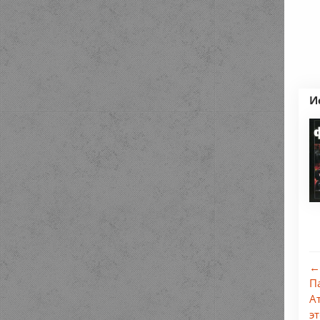
И
←
П
А
э