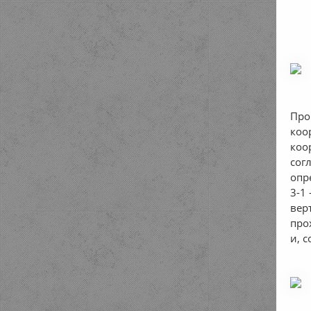
Про
коо
коо
сог
опр
3-1
вер
про
и, 