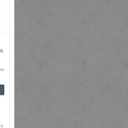
Б.
го
те