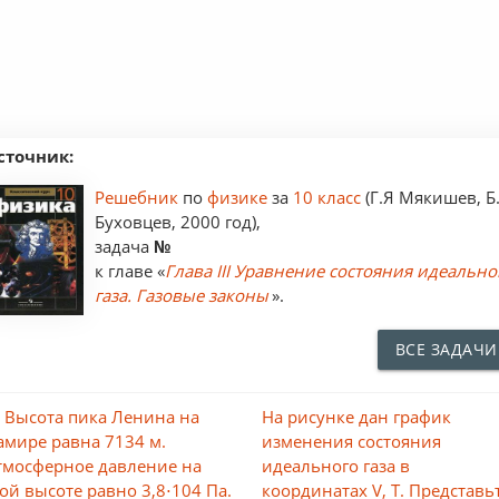
сточник:
Решебник
по
физике
за
10 класс
(Г.Я Мякишев, Б.
Буховцев, 2000 год),
задача
№
к главе «
Глава III Уравнение состояния идеально
газа. Газовые законы
».
ВСЕ ЗАДАЧИ
 Высота пика Ленина на
На рисунке дан график
амире равна 7134 м.
изменения состояния
тмосферное давление на
идеального газа в
той высоте равно 3,8⋅104 Па.
координатах V, Т. Представь