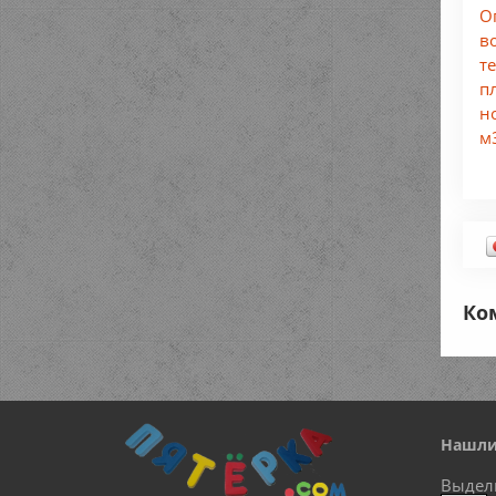
О
в
т
п
н
м
Ко
Нашли
Выдел