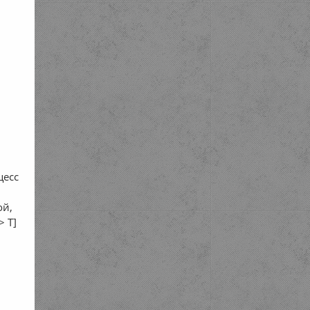
,
цесс
ой,
> Т]