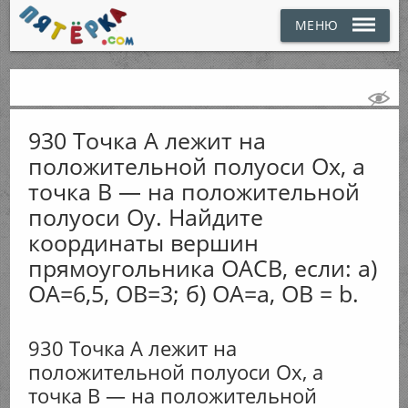
МЕНЮ
930 Точка А лежит на
положительной полуоси Ох, а
точка B — на положительной
полуоси Оу. Найдите
координаты вершин
прямоугольника ОАСB, если: а)
ОА=6,5, OB=3; б) ОА=а, OB = b.
930 Точка А лежит на
положительной полуоси Ох, а
точка B — на положительной