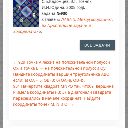
С.Б.Кадомцев, Э.Г.Позняк,
И.И.Юдина, 2005 год),
задача
№930
к главе «
ГЛАВА X. Метод координат.
§2 Простейшие задачи в
координатах
».
ВСЕ ЗАДАЧИ
← 929 Точка А лежит на положительной полуоси
Ох, а точка B — на положительной полуоси Оу.
Найдите координаты вершин треугольника АВО,
если: а) ОА = 5, OB=3; б) ОА=а, ОВ=b.
931 Начертите квадрат MNPQ так, чтобы вершина
Р имела координаты (-3; 3), а диагонали квадрата
пересекались в начале координат. Найдите
координаты точек М, N и Q. →