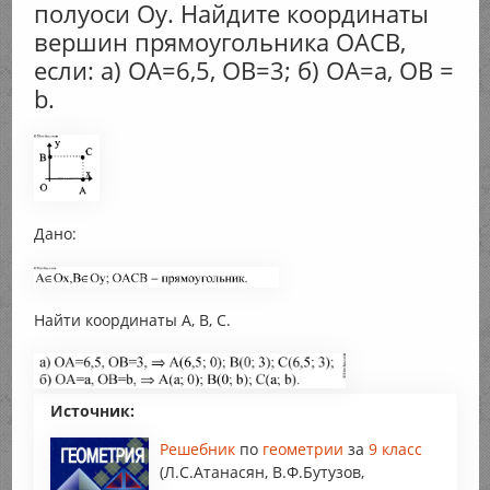
полуоси Оу. Найдите координаты
вершин прямоугольника ОАСB,
если: а) ОА=6,5, OB=3; б) ОА=а, OB =
b.
Дано:
Найти координаты А, В, С.
Источник:
Решебник
по
геометрии
за
9 класс
(Л.С.Атанасян, В.Ф.Бутузов,