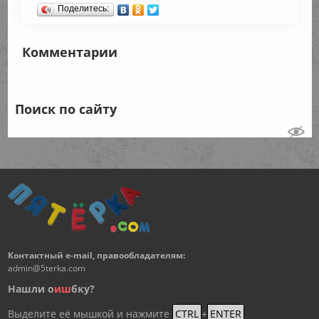
Поделитесь:
Комментарии
Поиск по сайту
Контактный e-mail, правообладателям:
admin@5terka.com
Нашли о
и
ш
бку?
Выделите её мышкой и нажмите
CTRL
+
ENTER