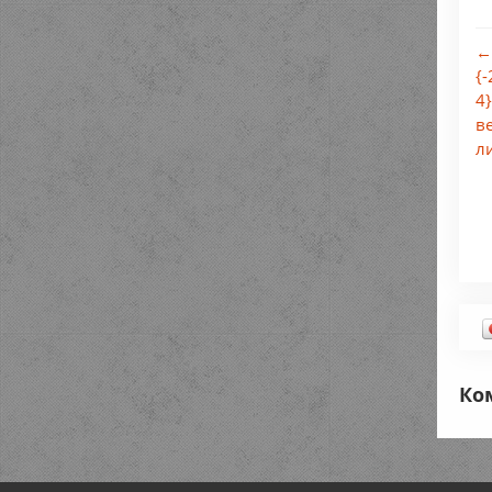
←
{-
4
в
л
Ко