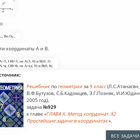
о:
ти координаты А и В.
сточник:
Решебник
по
геометрии
за
9 класс
(Л.С.Атанасян,
В.Ф.Бутузов, С.Б.Кадомцев, Э.Г.Позняк, И.И.Юдин
2005 год),
задача
№929
к главе «
ГЛАВА X. Метод координат. §2
Простейшие задачи в координатах
».
ВСЕ ЗАДАЧИ