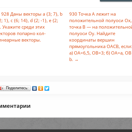
 928 Даны векторы а {3; 7}, b
930 Точка А лежит на
2; 1}, с {6; 14}, d {2; -1}, е {2;
положительной полуоси Ох,
}. Укажите среди этих
точка B — на положительно
екторов попарно кол-
полуоси Оу. Найдите
инеарные векторы.
координаты вершин
прямоугольника ОАСB, если
а) ОА=6,5, OB=3; б) ОА=а, OB
b. →
Поделитесь:
мментарии