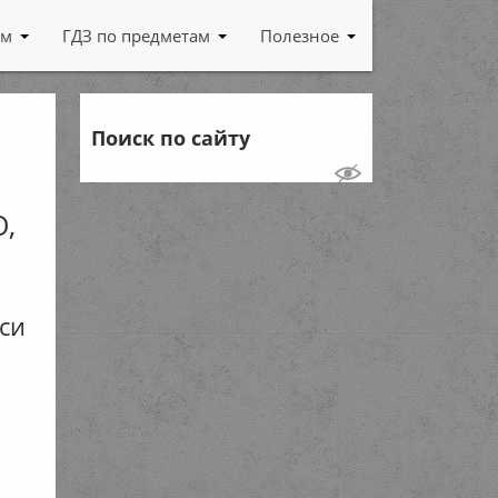
ам
ГДЗ по предметам
Полезное
Поиск по сайту
О,
си