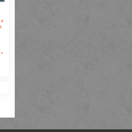
 а
й
:
 =