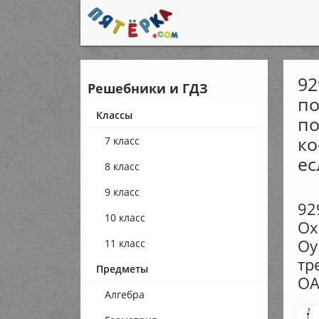
92
Решебники и ГДЗ
по
Классы
по
ко
7 класс
ес
8 класс
9 класс
92
10 класс
Ох
Оу
11 класс
тр
Предметы
ОА
Алгебра