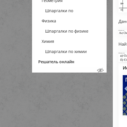
Геометрия
Шпаргалки по
Физика
геометрии
Дан
Шпаргалки по физике
Химия
Най
Шпаргалки по химии
Решатель онлайн
И