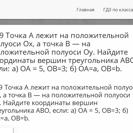
Главная
ГДЗ по класс
9 Точка А лежит на положительной
луоси Ох, а точка B — на
ложительной полуоси Оу. Найдите
ординаты вершин треугольника АВ
ли: а) ОА = 5, OB=3; б) ОА=а, ОВ=b.
9 Точка А лежит на положительной полуо
, а точка B — на положительной полуоси
. Найдите координаты вершин
еугольника АВО, если: а) ОА = 5, OB=3; б)
=а, ОВ=b.