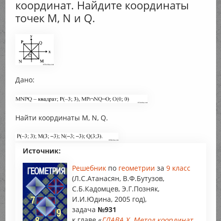
координат. Найдите координаты
точек М, N и Q.
Дано:
Найти координаты М, N, Q.
Источник:
Решебник
по
геометрии
за
9 класс
(Л.С.Атанасян, В.Ф.Бутузов,
С.Б.Кадомцев, Э.Г.Позняк,
И.И.Юдина, 2005 год),
задача
№931
к главе «
ГЛАВА X. Метод координат.