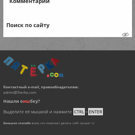
Комментарии
Поиск по сайту
Контактный e-mail, правообладателям:
admin@5terka.com
Нашли о
и
ш
бку?
Выделите её мышкой и нажмите
CTRL
+
ENTER
Большое спасибо
всем, кто помогает делать сайт лучше! =)