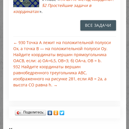
§2 Простейшие задачи в
координатах
».
ВСЕ ЗАДАЧИ
← 930 Точка А лежит на положительной полуоси
Ох, а точка B — на положительной полуоси Оу.
Найдите координаты вершин прямоугольника
ОАСB, если: а) ОА=6,5, OB=3; б) ОА=а, OB = b.
932 Найдите координаты вершин
равнобедренного треугольника ABC,
изображенного на рисунке 281, если АВ = 2а, а
высота СО равна h. →
Поделитесь: