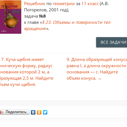
Решебник
по
геометрии
за
11 класс
(А.В.
Погорелов, 2001 год),
задача
№8
к главе «
§ 23. Объемы и поверхности тел
вращения
».
ВСЕ ЗАДАЧИ
 7. Куча щебня имеет
9. Длина образующей конус
оническую форму, радиус
равна l, а длина окружности
снования которой 2 м, а
основания — с. Найдите
бразующая 2,5 м. Найдите
объем конуса. →
бъем кучи щебня.
Поделитесь: