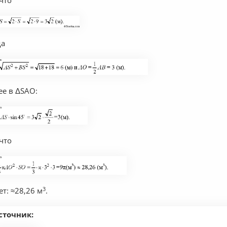
 что
да
ее в ΔSAO:
 что
3
ет: ≈28,26 м
.
сточник: