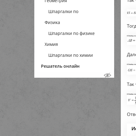
Так
Геометрия
Шпаргалки по
Физика
геометрии
Тог
Шпаргалки по физике
Химия
Дал
Шпаргалки по химии
Решатель онлайн
Так
Отв
И