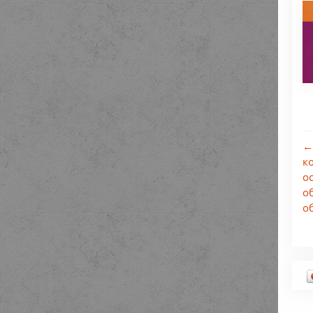
←
к
о
о
о