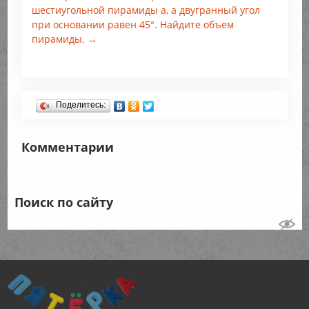
шестиугольной пирамиды а, а двугранный угол
при основании равен 45°. Найдите объем
пирамиды. →
Поделитесь:
Комментарии
Поиск по сайту