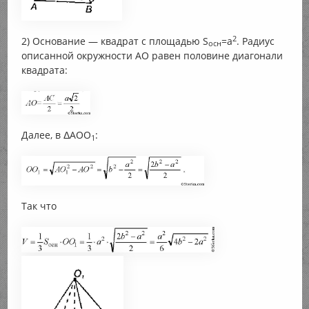
2
2) Основание — квадрат с площадью S
=a
. Радиус
осн
описанной окружности АО равен половине диагонали
квадрата:
Далее, в ΔАОО
:
1
Так что