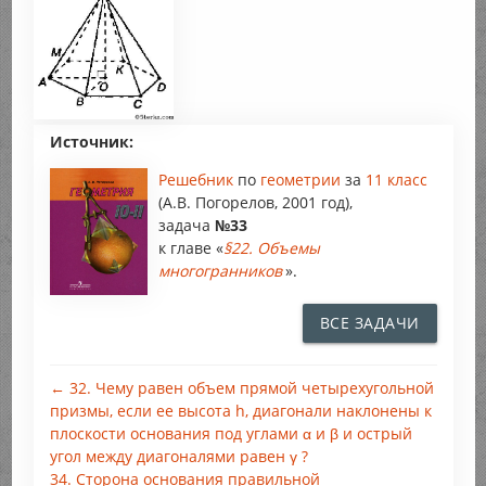
Источник:
Решебник
по
геометрии
за
11 класс
(А.В. Погорелов, 2001 год),
задача
№33
к главе «
§22. Объемы
многогранников
».
ВСЕ ЗАДАЧИ
← 32. Чему равен объем прямой четырехугольной
призмы, если ее высота h, диагонали наклонены к
плоскости основания под углами α и β и острый
угол между диагоналями равен γ ?
34. Сторона основания правильной