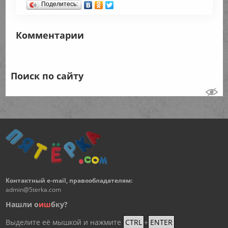
Поделитесь:
Комментарии
Поиск по сайту
Контактный e-mail, правообладателям:
admin@5terka.com
Нашли о
и
ш
бку?
Выделите её мышкой и нажмите
CTRL
+
ENTER