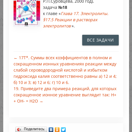
Р.П.Суровцева, 2000 год),
задача
№18
к главе «
Глава 17. Электролиты.
§17.5 Реакции в растворах
электролитов
».
ВСЕ ЗАДАЧИ
← 17Т*. Суммы всех коэффициентов в полном и
сокращенном ионных уравнениях реакции между
слабой сероводородной кислотой и избытком
гидроксида калия соответственно равны а) 12 и 4;
б) 10 и 3; в) 12 и 6; г) 10 и 6.
19. Приведите два примера реакций, для которых
сокращенное ионное уравнение выглядит так: Н+
+ ОН- = H2O →
Поделитесь: