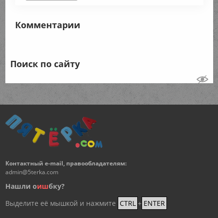
Комментарии
Поиск по сайту
Контактный e-mail, правообладателям:
admin@5terka.com
Нашли о
и
ш
бку?
Выделите её мышкой и нажмите
CTRL
+
ENTER