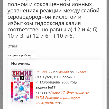
полном и сокращенном ионных
уравнениях реакции между слабой
сероводородной кислотой и
избытком гидроксида калия
соответственно равны а) 12 и 4; б)
10 и 3; в) 12 и 6; г) 10 и 6.
Ответ
Источник:
Решебник
по
химии
за
9 класс
(Л.С.Гузей, В.В.Сорокин,
Р.П.Суровцева, 2000 год),
задача
№17
к главе «
Глава 17. Электролиты.
§17.5 Реакции в растворах
электролитов
».