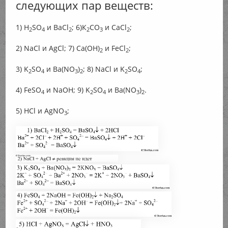
следующих пар веществ:
1) H
SO
и ВаCl
; 6)К
CO
и СаCl
;
2
4
2
2
3
2
2) NaCl и AgCl; 7) Са(ОН)
и FeCl
;
2
2
3) K
SO
и Ba(NO
)
; 8) NaCl и K
SO
;
2
4
3
2
2
4
4) FeSO
и NaOH; 9) K
SO
и Ba(NO
)
.
4
2
4
3
2
5) HCl и AgNO
;
3