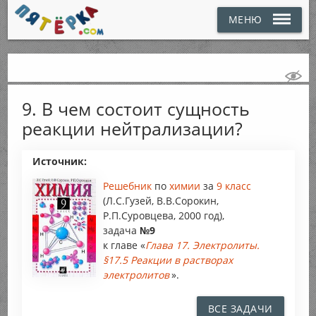
МЕНЮ
9. В чем состоит сущность
реакции нейтрализации?
Источник:
Решебник
по
химии
за
9 класс
(Л.С.Гузей, В.В.Сорокин,
Р.П.Суровцева, 2000 год),
задача
№9
к главе «
Глава 17. Электролиты.
§17.5 Реакции в растворах
электролитов
».
ВСЕ ЗАДАЧИ