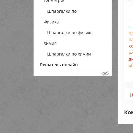
Геометрия
Шпаргалки по
Физика
геометрии
←
Шпаргалки по физике
п
п
Химия
к
р
Шпаргалки по химии
д
Решатель онлайн
о
Ко