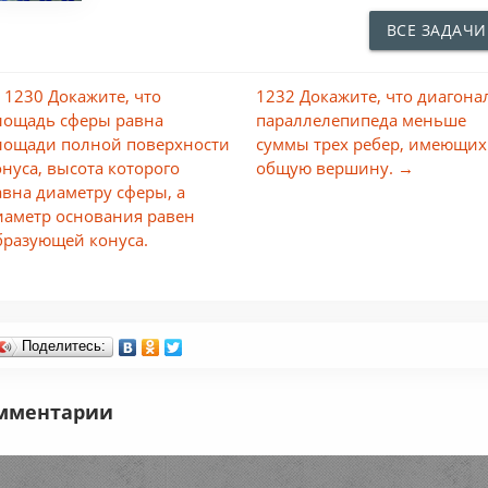
ВСЕ ЗАДАЧИ
 1230 Докажите, что
1232 Докажите, что диагона
лощадь сферы равна
параллелепипеда меньше
лощади полной поверхности
суммы трех ребер, имеющих
онуса, высота которого
общую вершину. →
авна диаметру сферы, а
иаметр основания равен
бразующей конуса.
Поделитесь:
мментарии