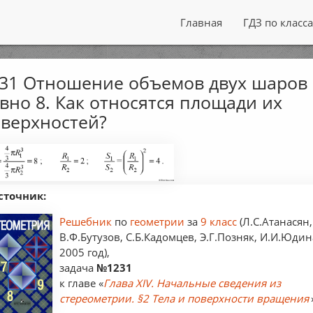
Главная
ГДЗ по класс
31 Отношение объемов двух шаров
вно 8. Как относятся площади их
верхностей?
сточник:
Решебник
по
геометрии
за
9 класс
(Л.С.Атанасян,
В.Ф.Бутузов, С.Б.Кадомцев, Э.Г.Позняк, И.И.Юдин
2005 год),
задача
№1231
к главе «
Глава XIV. Начальные сведения из
стереометрии. §2 Тела и поверхности вращения