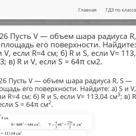
Главная
ГДЗ по класс
26 Пусть V — объем шара радиуса R,
площадь его поверхности. Найдите:
и V, если R=4 см; б) R и S, если V= 113
3; в) R и V, если S = 64π см2.
26 Пусть V — объем шара радиуса R, S —
ощадь его поверхности. Найдите: a) S и V
3
ли R=4 см; б) R и S, если V= 113,04 см
; в) 
2
 если S = 64π см
.