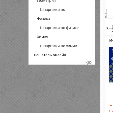
Геометрия
Шпаргалки по
Физика
геометрии
Шпаргалки по физике
Химия
И
Шпаргалки по химии
Решатель онлайн
←
п