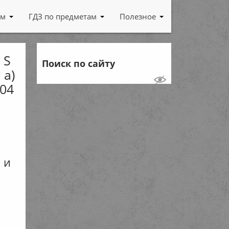
ам
ГДЗ по предметам
Полезное
 S
Поиск по сайту
 a)
,04
,
R и