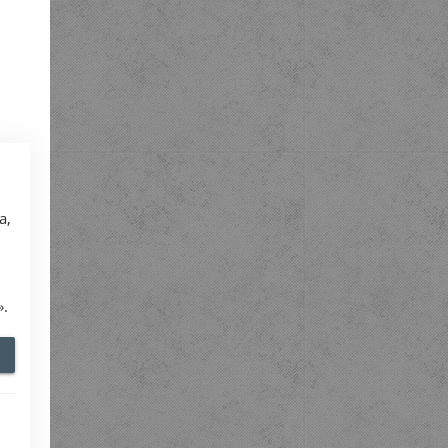
а,
».