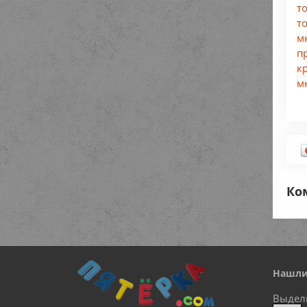
т
т
м
п
к
м
Ко
Нашли
Выдел