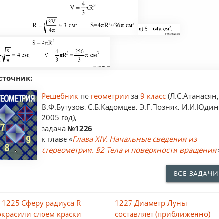
сточник:
Решебник
по
геометрии
за
9 класс
(Л.С.Атанасян,
В.Ф.Бутузов, С.Б.Кадомцев, Э.Г.Позняк, И.И.Юдин
2005 год),
задача
№1226
к главе «
Глава XIV. Начальные сведения из
стереометрии. §2 Тела и поверхности вращения
ВСЕ ЗАДАЧИ
 1225 Сферу радиуса R
1227 Диаметр Луны
окрасили слоем краски
составляет (приближенно)