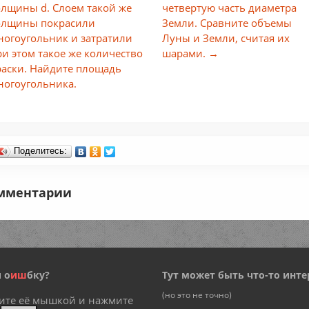
олщины d. Слоем такой же
четвертую часть диаметра
олщины покрасили
Земли. Сравните объемы
ногоугольник и затратили
Луны и Земли, считая их
ри этом такое же количество
шарами. →
раски. Найдите площадь
ногоугольника.
Поделитесь:
мментарии
 о
и
ш
бку?
Тут может быть что-то инте
(но это не точно)
ите её мышкой и нажмите