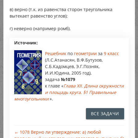
в) верно (т.к. из равенства сторон треугольника
вытекает равенство углов);
г) неверно (например ромб).
Источник:
Решебник
по
геометрии
за
9 класс
(Л.С.Атанасян, В.Ф.Бутузов,
С.Б.Кадомцев, Э.Г.Позняк,
И.И.Юдина, 2005 год),
задача
№1079
к главе «
Глава XII. Длина окружности
и площадь круга. §1 Правильные
многоугольники
».
ВСЕ ЗАДАЧИ
← 1078 Верно ли утверждение: а) любой