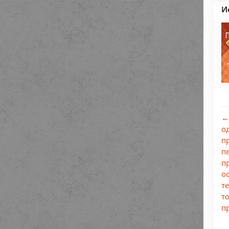
И
←
о
п
п
п
о
т
т
п