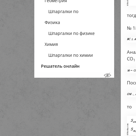
Геометрия
Шпаргалки по
тог
Физика
геометрии
№ 1
Шпаргалки по физике
Химия
Ана
Шпаргалки по химии
СО
1
Решатель онлайн
Пос
то