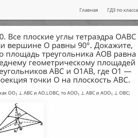
Главная
ГДЗ по класс
0. Все плоские углы тетраэдра ОАВС
и вершине О равны 90°. Докажите,
о площадь треугольника АОВ равна
еднему геометрическому площадей
еугольников ABC и O1АВ, где O1 —
оекция точки О на плоскость ABC.
 как OO
⊥ ABC и АО⊥ОВС, то AOO
⊥ ABC и АОО
⊥ ОВС;
1
1
1