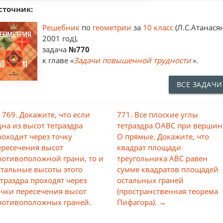
сточник:
Решебник
по
геометрии
за
10 класс
(Л.С.Атанася
2001 год),
задача
№770
к главе «
Задачи повышенной трудности
».
ВСЕ ЗАДАЧИ
 769. Докажите, что если
771. Все плоские углы
дна из высот тетраэдра
тетраэдра ОАВС при вершин
роходит через точку
О прямые. Докажите, что
ересечения высот
квадрат площади
ротивоположной грани, то и
треугольника ABC равен
стальные высоты этого
сумме квадратов площадей
етраэдра проходят через
остальных граней
очки пересечения высот
(пространственная теорема
ротивоположных граней.
Пифагора). →