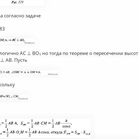
да согласно задаче
83
логично AC ⊥ BO
но тогда по теореме о пересечении высот
1
⊥ АВ. Пусть
кольку