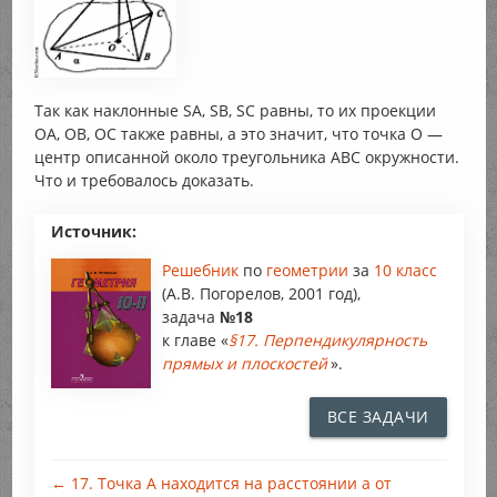
Так как наклонные SA, SB, SC равны, то их проекции
ОА, ОВ, ОС также равны, а это значит, что точка О —
центр описанной около треугольника АВС окружности.
Что и требовалось доказать.
Источник:
Решебник
по
геометрии
за
10 класс
(А.В. Погорелов, 2001 год),
задача
№18
к главе «
§17. Перпендикулярность
прямых и плоскостей
».
ВСЕ ЗАДАЧИ
← 17. Точка А находится на расстоянии а от