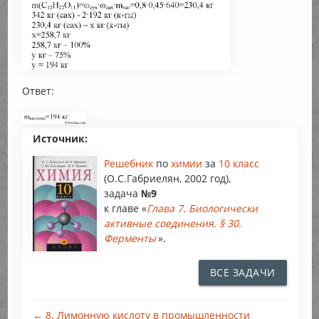
Ответ:
Источник:
Решебник
по
химии
за
10 класс
(О.С.Габриелян, 2002 год),
задача
№9
к главе «
Глава 7. Биологически
активные соединения. § 30.
Ферменты
».
ВСЕ ЗАДАЧИ
← 8. Лимонную кислоту в промышленности