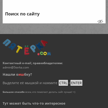
Поиск по сайту
Контактный e-mail, правообладателям:
admin@5terka.com
Нашли о
и
ш
бку?
Выделите её мышкой и нажмите
CTRL
+
ENTER
Большое спасибо
всем, кто помогает делать сайт лучше! =)
Тут может быть что-то интересное