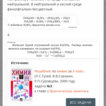
нейтральной. В нейтральной и кислой среде
фенолфталеин бесцветный.
4.
Источник:
Решебник
по
химии
за
9 класс
(Л.С.Гузей, В.В.Сорокин,
Р.П.Суровцева, 2000 год),
задача
№3
к главе «
Практические занятия
».
ВСЕ ЗАДАЧИ