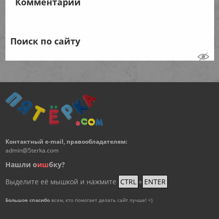
Комментарии
Поиск по сайту
Контактный e-mail, правообладателям:
admin@5terka.com
Нашли о
и
ш
бку?
Выделите её мышкой и нажмите
CTRL
+
ENTER
Большое спасибо
всем, кто помогает делать сайт лучше! =)