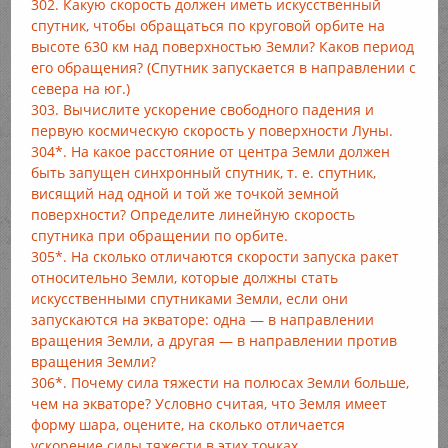
302. Какую скорость должен иметь искусственный
спутник, чтобы обращаться по круговой орбите на
высоте 630 км над поверхностью Земли? Каков период
его обращения? (Спутник запускается в направлении с
севера на юг.)
303. Вычислите ускорение свободного падения и
первую космическую скорость у поверхности Луны.
304*. На какое расстояние от центра Земли должен
быть запущен синхронный спутник, т. е. спутник,
висящий над одной и той же точкой земной
поверхности? Определите линейную скорость
спутника при обращении по орбите.
305*. На сколько отличаются скорости запуска ракет
относительно Земли, которые должны стать
искусственными спутниками Земли, если они
запускаются на экваторе: одна — в направлении
вращения Земли, а другая — в направлении против
вращения Земли?
306*. Почему сила тяжести на полюсах Земли больше,
чем на экваторе? Условно считая, что Земля имеет
форму шара, оцените, на сколько отличается
ускорение силы тяжести в этих точках.