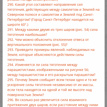
290. Какой угол составляют направления сил
тяготения, действующих между самолетом и Землей на
Северном полюсе и самолетом и Землей под Санкт-
Петербургом? (Город Санкт-Петербург находится на
широте 60°.)
291. Между какими двумя из трех шаров (рис. 54) сила
тяготения наибольшая?
292. Чем можно объяснить отклонение отвеса от
вертикального положения (рис. 55)?
293. Приведите примеры явлений, наблюдаемых на
Земле, которые объясняются действием силы
тяготения.
294. Изменяется ли сила тяготения между
парашютистами, изображенными на рисунке 56;
между парашютистом и его раскрытым парашютом?
295. Почему Земля сообщает всем телам одно и то же
ускорение силы тяготения независимо от их массы,
если тела находятся на одной и той же высоте над
поверхностью Земли?
296. Во сколько раз увеличится сила взаимного
притяжения двух шаров, если расстояние между ними