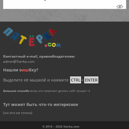
Контактный e-mail, правообладателям:
admin@5terka.com
Нашли о
и
ш
бку?
Выделите её мышкой и нажмите
CTRL
+
ENTER
Большое спасибо
всем, кто помогает делать сайт лучше! =)
Тут может быть что-то интересное
(но это не точно)
© 2010 – 2026
5terka.com