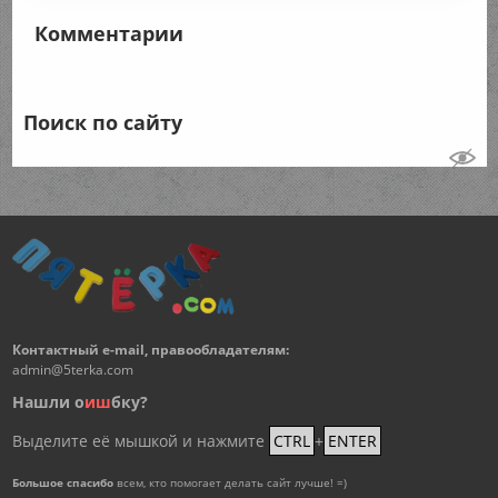
Комментарии
Поиск по сайту
Контактный e-mail, правообладателям:
admin@5terka.com
Нашли о
и
ш
бку?
Выделите её мышкой и нажмите
CTRL
+
ENTER
Большое спасибо
всем, кто помогает делать сайт лучше! =)