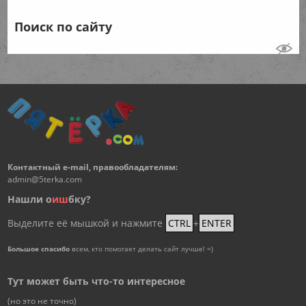
Поиск по сайту
Контактный e-mail, правообладателям:
admin@5terka.com
Нашли о
и
ш
бку?
Выделите её мышкой и нажмите
CTRL
+
ENTER
Большое спасибо
всем, кто помогает делать сайт лучше! =)
Тут может быть что-то интересное
(но это не точно)