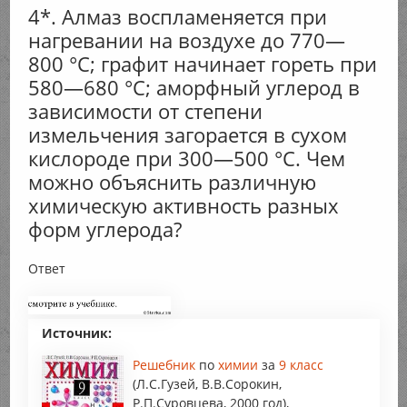
4*. Алмаз воспламеняется при
нагревании на воздухе до 770—
800 °С; графит начинает гореть при
580—680 °С; аморфный углерод в
зависимости от степени
измельчения загорается в сухом
кислороде при 300—500 °С. Чем
можно объяснить различную
химическую активность разных
форм углерода?
Ответ
Источник:
Решебник
по
химии
за
9 класс
(Л.С.Гузей, В.В.Сорокин,
Р.П.Суровцева, 2000 год),