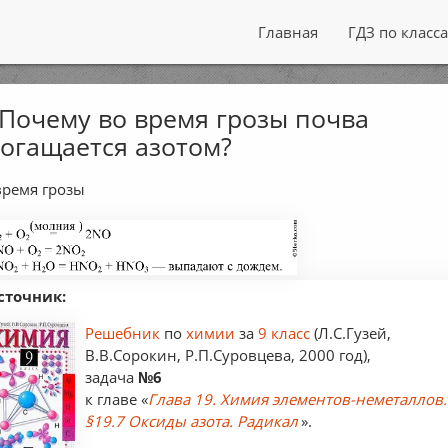
Главная
ГДЗ по класс
 Почему во время грозы почва
огащается азотом?
время грозы
сточник:
Решебник
по
химии
за
9 класс
(Л.С.Гузей,
В.В.Сорокин, Р.П.Суровцева, 2000 год),
задача
№6
к главе «
Глава 19. Химия элементов-неметаллов.
§19.7 Оксиды азота. Радикал
».