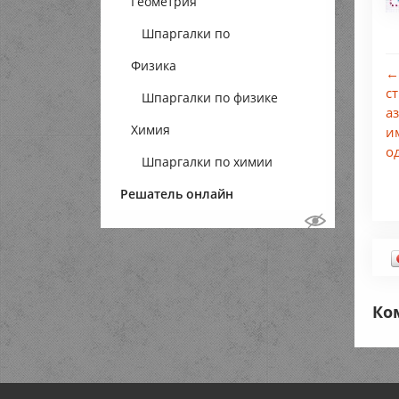
Геометрия
Шпаргалки по
Физика
геометрии
←
с
Шпаргалки по физике
аз
Химия
и
о
Шпаргалки по химии
Решатель онлайн
Ко