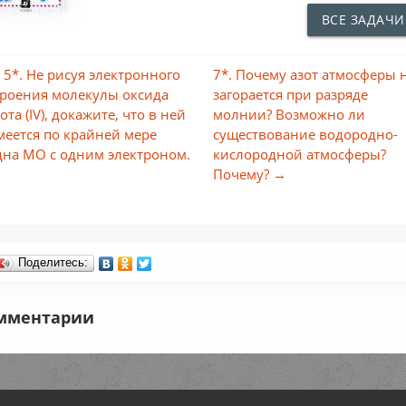
ВСЕ ЗАДАЧИ
 5*. Не рисуя электронного
7*. Почему азот атмосферы 
троения молекулы оксида
загорается при разряде
ота (IV), докажите, что в ней
молнии? Возможно ли
меется по крайней мере
существование водородно-
дна МО с одним электроном.
кислородной атмосферы?
Почему? →
Поделитесь:
мментарии