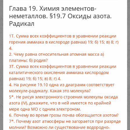
Глава 19. Химия элементов-
неметаллов. §19.7 Оксиды азота.
Радикал
1T. Сумма всех коэффициентов в уравнении реакции
горения аммиака в кислороде равнаа) 19; б) 15; в) 8; г)
4.
2. Чему равна относительная атомная масса а)
платины; б) родия?
3Т. Сумма всех коэффициентов в уравнении реакции
каталитического окисления аммиака кислородом
равнаа) 19; б) 15; в) 8; г) 4.
4. На рисунке 19.10 одна из диаграмм соответствует
молекуле-радикалу. Какая это молекула?
5*. Не рисуя электронного строения молекулы оксида
азота (IV), докажите, что в ней имеется по крайней
мере одна МО с одним электроном.
6. Почему во время грозы почва обогащается азотом?
7*. Почему азот атмосферы не загорается при разряде
молнии? Возможно ли существование водородно-