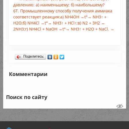
давлению: а) наименьшему; б) наибольшему?
6Т. Промышленному способу получения аммиака
соответствует реакция:а) NH4OH →t°→ NH3↑ +
Н2O;б) NH4Cl →t°→ NH3↑ + HCl↑;в) N2 + 3Н2 ↔
2NH3;г) NH4Cl + NaOH →t°→ NH3↑ + Н2O + NaCl. →
Поделитесь:
Комментарии
Поиск по сайту