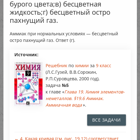
бурого цвета;в) бесцветная
жидкость;г) бесцветный остро
пахнущий газ.
Аммиак при нормальных условиях — бесцветный
остро пахнущий газ. Ответ (г).
Источник:
Решебник
по
химии
за
9 класс
(Л.С.Гузей, В.В.Сорокин,
Р.П.Суровцева, 2000 год),
задача
№5
к главе «
Глава 19. Химия элементов-
неметаллов. §19.6 Аммиак.
Аммиачная вода
».
ВСЕ ЗАДАЧИ
← 4. Какая кривая (см. рис. 19.12) соответствует