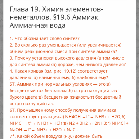
Глава 19. Химия элементов-
неметаллов. §19.6 Аммиак.
Аммиачная вода
1. Что обозначает слово синтез?
2. Во сколько раз уменьшается (или увеличивается)
объем реакционной смеси при синтезе аммиака?
3. Почему установки высокого давления (в том числе
для синтеза аммиака) дороже, чем низкого давления?
4. Какая кривая (см. рис. 19.12) соответствует
давлению: а) наименьшему; б) наибольшему?
5Т. Аммиак при нормальных условиях — это:а)
бесцветный газ без запаха;б) остро пахнущий газ
бурого цвета;в) бесцветная жидкость;г) бесцветный
остро пахнущий газ.
6Т. Промышленному способу получения аммиака
соответствует реакция:а) NH4OH →t°→ NH3↑ + Н2O;б)
NH4Cl →t°→ NH3↑ + HCl↑;в) N2 + 3Н2 ↔ 2NH3;г) NH4Cl +
NaOH →t°→ NH3↑ + Н2O + NaCl.
7*. Какой объем воздуха (н.у.) должен быть