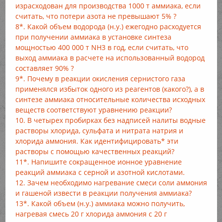
израсходован для производства 1000 т аммиака, если
считать, что потери азота не превышают 5% ?
8*. Какой объем водорода (н.у.) ежегодно расходуется
при получении аммиака в установке синтеза
мощностью 400 000 т NH3 в год, если считать, что
выход аммиака в расчете на использованный водород
составляет 90% ?
9*. Почему в реакции окисления сернистого газа
применялся избыток одного из реагентов (какого?), а в
синтезе аммиака относительные количества исходных
веществ соответствуют уравнению реакции?
10. В четырех пробирках без надписей налиты водные
растворы хлорида, сульфата и нитрата натрия и
хлорида аммония. Как идентифицировать* эти
растворы с помощью качественных реакций?
11*. Напишите сокращенное ионное уравнение
реакций аммиака с серной и азотной кислотами.
12. Зачем необходимо нагревание смеси соли аммония
и гашеной извести в реакции получения аммиака?
13*. Какой объем (н.у.) аммиака можно получить,
нагревая смесь 20 г хлорида аммония с 20 г