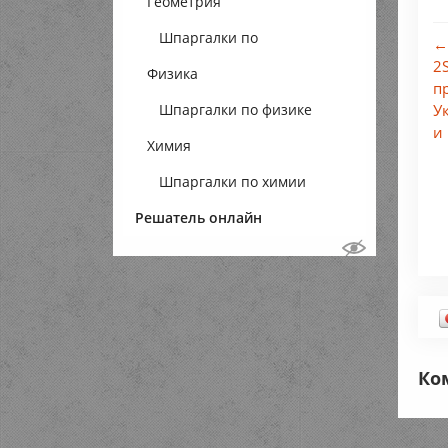
Геометрия
Шпаргалки по
←
2
Физика
геометрии
п
Шпаргалки по физике
У
и
Химия
Шпаргалки по химии
Решатель онлайн
Ко