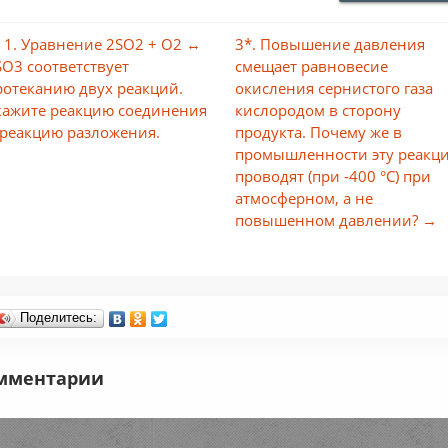
 1. Уравнение 2SO2 + O2 ↔
3*. Повышение давления
SO3 соответствует
смещает равновесие
ротеканию двух реакций.
окисления сернистого газа
кажите реакцию соединения
кислородом в сторону
 реакцию разложения.
продукта. Почему же в
промышленности эту реакц
проводят (при -400 °С) при
атмосферном, а не
повышенном давлении? →
Поделитесь:
мментарии