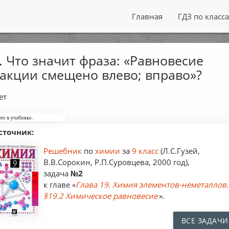
Главная
ГДЗ по класс
. Что значит фраза: «Равновесие
акции смещено влево; вправо»?
ет
сточник:
Решебник
по
химии
за
9 класс
(Л.С.Гузей,
В.В.Сорокин, Р.П.Суровцева, 2000 год),
задача
№2
к главе «
Глава 19. Химия элементов-неметаллов.
§19.2 Химическое равновесие
».
ВСЕ ЗАДАЧИ