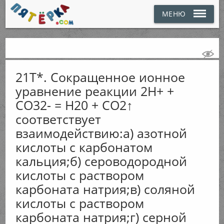
МЕНЮ
21Т*. Сокращенное ионное
уравнение реакции 2Н+ +
СО32- = Н20 + CO2↑
соответствует
взаимодействию:а) азотной
кислоты с карбонатом
кальция;б) сероводородной
кислоты с раствором
карбоната натрия;в) соляной
кислоты с раствором
карбоната натрия;г) серной