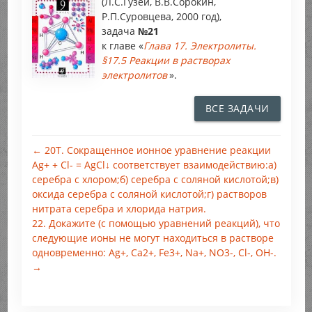
(Л.С.Гузей, В.В.Сорокин,
Р.П.Суровцева, 2000 год),
задача
№21
к главе «
Глава 17. Электролиты.
§17.5 Реакции в растворах
электролитов
».
ВСЕ ЗАДАЧИ
← 20Т. Сокращенное ионное уравнение реакции
Ag+ + Cl- = AgCl↓ соответствует взаимодействию:а)
серебра с хлором;б) серебра с соляной кислотой;в)
оксида серебра с соляной кислотой;г) растворов
нитрата серебра и хлорида натрия.
22. Докажите (с помощью уравнений реакций), что
следующие ионы не могут находиться в растворе
одновременно: Ag+, Са2+, Fe3+, Na+, NO3-, Cl-, ОН-.
→