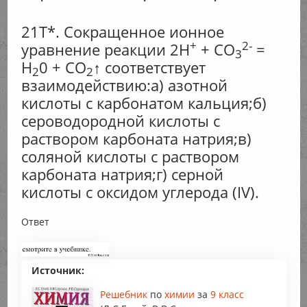
21Т*. Сокращенное ионное
+
2-
уравнение реакции 2Н
+ СО
=
3
Н
0 + CO
↑ соответствует
2
2
взаимодействию:а) азотной
кислоты с карбонатом кальция;б)
сероводородной кислоты с
раствором карбоната натрия;в)
соляной кислоты с раствором
карбоната натрия;г) серной
кислоты с оксидом углерода (IV).
Ответ
Источник:
Решебник
по
химии
за
9 класс