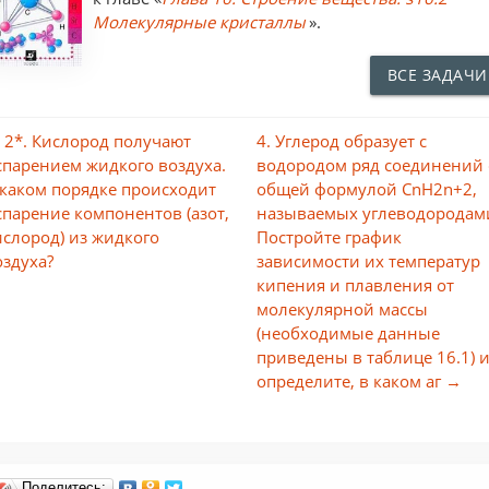
Молекулярные кристаллы
».
ВСЕ ЗАДАЧИ
 2*. Кислород получают
4. Углерод образует с
спарением жидкого воздуха.
водородом ряд соединений 
 каком порядке происходит
общей формулой СnН2n+2,
спарение компонентов (азот,
называемых углеводородам
ислород) из жидкого
Постройте график
оздуха?
зависимости их температур
кипения и плавления от
молекулярной массы
(необходимые данные
приведены в таблице 16.1) 
определите, в каком аг →
Поделитесь: