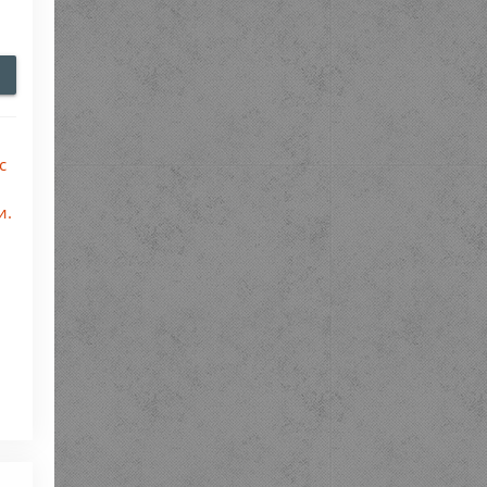
с
и.
и