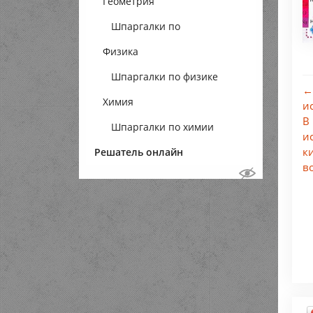
Геометрия
Шпаргалки по
Физика
геометрии
Шпаргалки по физике
←
Химия
и
В
Шпаргалки по химии
и
к
Решатель онлайн
в