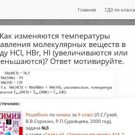
Главная
ГДЗ по класс
 Как изменяются температуры
авления молекулярных веществ в
ду НСl, HBr, HI (увеличиваются или
еньшаются)? Ответ мотивируйте.
сточник:
Решебник
по
химии
за
9 класс
(Л.С.Гузей,
В.В.Сорокин, Р.П.Суровцева, 2000 год),
задача
№3
к главе «
Глава 16. Строение вещества. §16.2