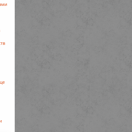
сами
з
ств
це
и