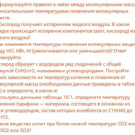
Сформулируйте правило о связи между молекулярными мас
тносительными температурами плавления молекулярных
еств.
 Кислород получают испарением жидкого воздуха. В каком
ядке происходит испарение компонентов (азот, кислород) и
кого воздуха?
Как изменяются температуры плавления молекулярных веще
яду НСl, HBr, HI (увеличиваются или уменьшаются)? Ответ
ивируйте.
Углерод образует с водородом ряд соединений с общей
мулой СnН2n+2, называемых углеводородами. Постройте
фик зависимости их температур кипения и плавления от
екулярной массы (необходимые данные приведены в табли
) и определите, в каком аг
Пользуясь данными таблицы 16.1, определите температуру
вления парафина — материала, состоящего в основном из
си углеводородов, состав которых колеблется от С19Н40 до
Н72.
Какое вещество кипит при более низкой температуре: СO2 ил
 SO2 или SO3?