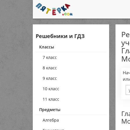
Ре
Решебники и ГДЗ
уч
Классы
Гл
Мо
7 класс
8 класс
Нач
9 класс
ил
10 класс
11 класс
Предметы
Гл
Мо
Алгебра