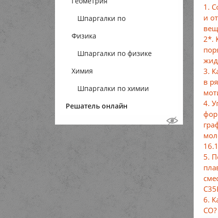
Геометрия
1. 
и о
Шпаргалки по
вещ
Физика
геометрии
2*.
пор
Шпаргалки по физике
жид
3. 
Химия
в р
Шпаргалки по химии
мот
4. 
Решатель онлайн
фор
гра
мол
16.1
5. 
пла
сме
С35
6. 
СО?