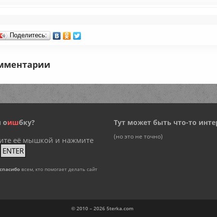
Поделитесь:
мментарии
 о
и
ш
бку?
Тут может быть что-то инте
(но это не точно)
ите её мышкой и нажмите
+
ENTER
спасибо
всем, кто помогает делать сайт
© 2010 – 2026
5terka.com