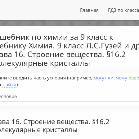
Главная
ГДЗ по класс
шебник по химии за 9 класс к
ебнику Химия. 9 класс Л.С.Гузей и др
ава 16. Строение вещества. §16.2
лекулярные кристаллы
ните вводить часть условия (например,
могут ли
,
чему рав
и
найти
):
ава 16. Строение вещества. §16.2
лекулярные кристаллы