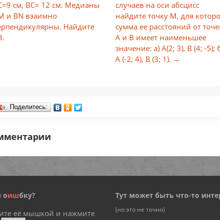
С=9 см, ВС= 12 см. Медианы
случаев на оси абсцисс
M и BN взаимно
найдите точку М, для котор
ерпендикулярны. Найдите
сумма ее расстояний от точе
В.
А и В имеет наименьшее
значение: а) А(2; 3), В (4; -5); 
А (-2; 4), B (3; 1). →
Поделитесь:
мментарии
 о
и
ш
бку?
Тут может быть что-то инте
(но это не точно)
ите её мышкой и нажмите