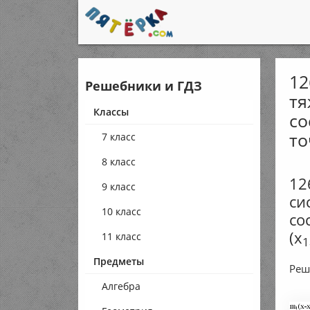
12
Решебники и ГДЗ
тя
Классы
со
то
7 класс
8 класс
12
9 класс
си
10 класс
со
(x
11 класс
1
Предметы
Реш
Алгебра