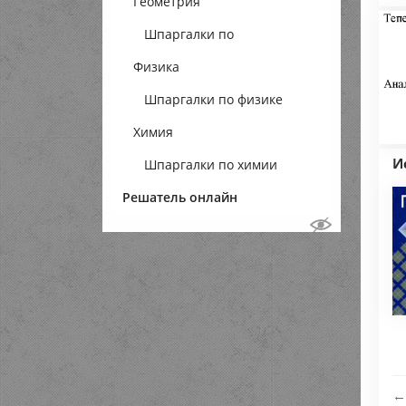
Геометрия
Шпаргалки по
Физика
геометрии
Шпаргалки по физике
Химия
И
Шпаргалки по химии
Решатель онлайн
←