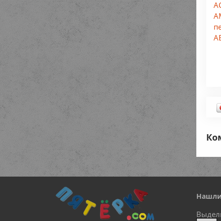
А
A
п
А
Ко
Нашли
Выдел