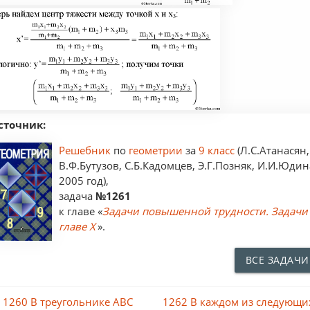
сточник:
Решебник
по
геометрии
за
9 класс
(Л.С.Атанасян,
В.Ф.Бутузов, С.Б.Кадомцев, Э.Г.Позняк, И.И.Юдин
2005 год),
задача
№1261
к главе «
Задачи повышенной трудности. Задачи
главе X
».
ВСЕ ЗАДАЧИ
 1260 В треугольнике ABC
1262 В каждом из следующи