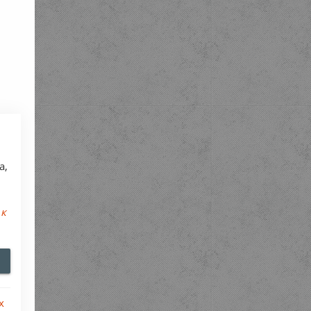
а,
 к
х