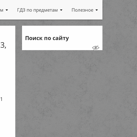
ам
ГДЗ по предметам
Полезное
Поиск по сайту
3,
.
А
1