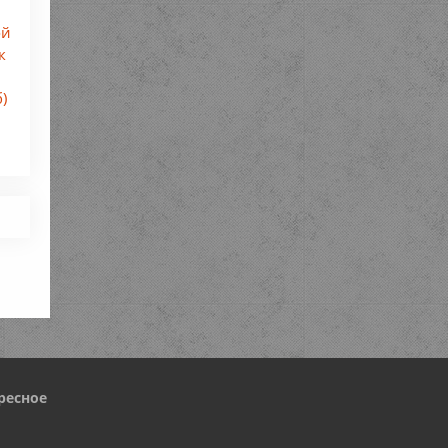
ой
к
б)
ресное