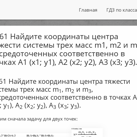
Главная
ГДЗ по класс
61 Найдите координаты центра
жести системы трех масс m1, m2 и m
средоточенных соответственно в
чках А1 (x1; y1), А2 (х2; у2), А3 (х3; у3)
61 Найдите координаты центра тяжести
стемы трех масс m
, m
и m
,
1
2
3
средоточенных соответственно в точках 
; y
), А
(х
; у
), А
(х
; у
).
1
2
2
2
3
3
3
им сначала задачу для двух точек: