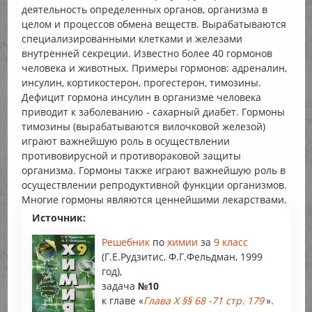
деятельность определенных органов, организма в
целом и процессов обмена веществ. Вырабатываются
специализированными клетками и железами
внутренней секреции. Известно более 40 гормонов
человека и животных. Примеры гормонов: адреналин,
инсулин, кортикостерон, прогестерон, тимозины.
Дефицит гормона инсулин в организме человека
приводит к заболеванию - сахарный диабет. Гормоны
тимозины (вырабатываются вилочковой железой)
играют важнейшую роль в осуществлении
противовирусной и противораковой защиты
организма. Гормоны также играют важнейшую роль в
осуществлении репродуктивной функции организмов.
Многие гормоны являются ценнейшими лекарствами.
Источник:
Решебник
по
химии
за
9 класс
(Г.Е.Рудзитис, Ф.Г.Фельдман, 1999
год),
задача
№10
к главе «
Глава X §§ 68 -71 стр. 179
».