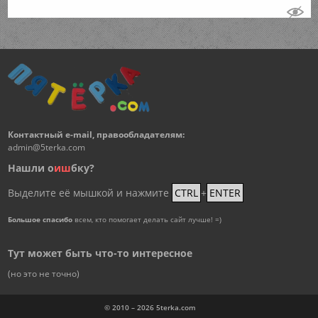
Контактный e-mail, правообладателям:
admin@5terka.com
Нашли о
и
ш
бку?
Выделите её мышкой и нажмите
CTRL
+
ENTER
Большое спасибо
всем, кто помогает делать сайт лучше! =)
Тут может быть что-то интересное
(но это не точно)
© 2010 – 2026
5terka.com