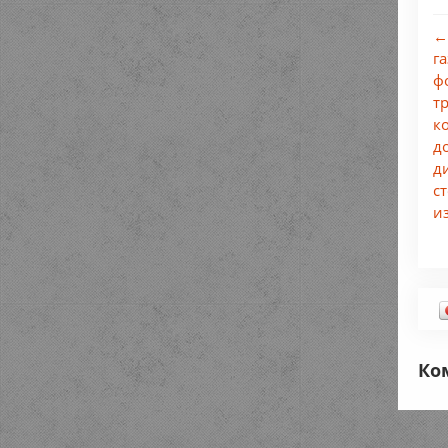
←
г
ф
т
к
д
д
с
и
Ко