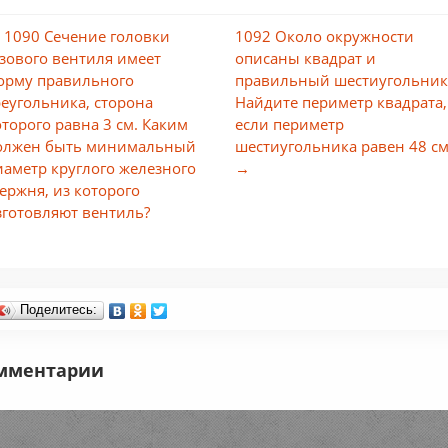
 1090 Сечение головки
1092 Около окружности
азового вентиля имеет
описаны квадрат и
орму правильного
правильный шестиугольник
реугольника, сторона
Найдите периметр квадрата,
оторого равна 3 см. Каким
если периметр
олжен быть минимальный
шестиугольника равен 48 см
иаметр круглого железного
→
тержня, из которого
зготовляют вентиль?
Поделитесь:
мментарии