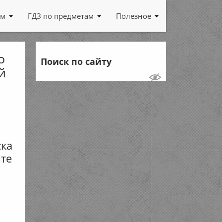
ам
ГДЗ по предметам
Полезное
о
Поиск по сайту
й
ска
ите