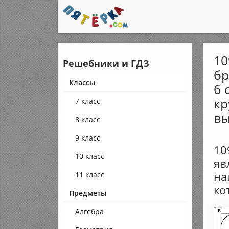
10
Решебники и ГДЗ
бр
Классы
6 
кр
7 класс
вы
8 класс
9 класс
10
10 класс
яв
на
11 класс
ко
Предметы
Алгебра