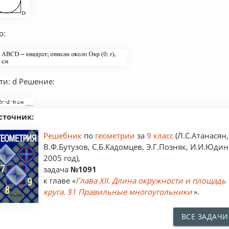
о:
ти: d Решение:
сточник:
Решебник
по
геометрии
за
9 класс
(Л.С.Атанасян,
В.Ф.Бутузов, С.Б.Кадомцев, Э.Г.Позняк, И.И.Юдин
2005 год),
задача
№1091
к главе «
Глава XII. Длина окружности и площадь
круга. §1 Правильные многоугольники
».
ВСЕ ЗАДАЧИ