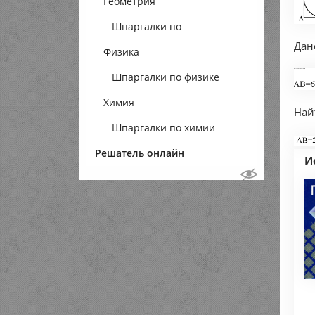
Геометрия
Шпаргалки по
Дан
Физика
геометрии
Шпаргалки по физике
Химия
Най
Шпаргалки по химии
Решатель онлайн
И