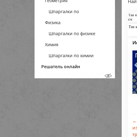
Геометрия
Най
Шпаргалки по
Физика
геометрии
Шпаргалки по физике
И
Химия
Шпаргалки по химии
Решатель онлайн
←
и
т