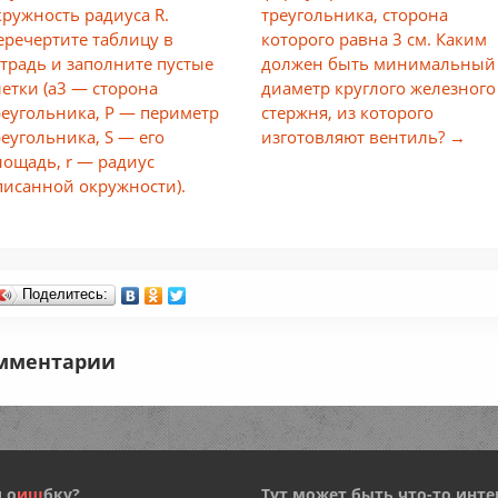
кружность радиуса R.
треугольника, сторона
еречертите таблицу в
которого равна 3 см. Каким
етрадь и заполните пустые
должен быть минимальный
летки (а3 — сторона
диаметр круглого железного
реугольника, Р — периметр
стержня, из которого
реугольника, S — его
изготовляют вентиль? →
лощадь, r — радиус
писанной окружности).
Поделитесь:
мментарии
 о
и
ш
бку?
Тут может быть что-то инте