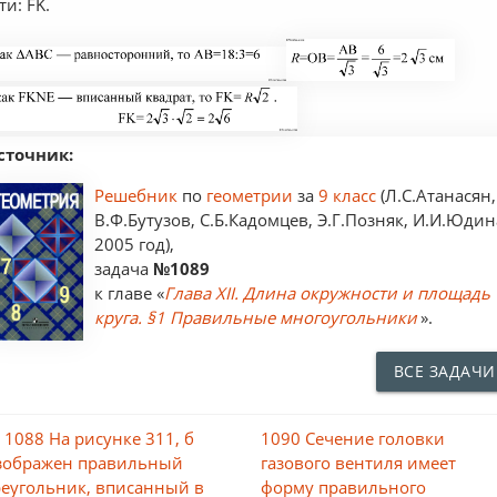
ти: FK.
сточник:
Решебник
по
геометрии
за
9 класс
(Л.С.Атанасян,
В.Ф.Бутузов, С.Б.Кадомцев, Э.Г.Позняк, И.И.Юдин
2005 год),
задача
№1089
к главе «
Глава XII. Длина окружности и площадь
круга. §1 Правильные многоугольники
».
ВСЕ ЗАДАЧИ
 1088 На рисунке 311, б
1090 Сечение головки
зображен правильный
газового вентиля имеет
реугольник, вписанный в
форму правильного