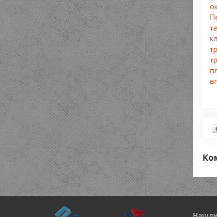
о
П
т
к
т
т
п
в
Ко
Нашли