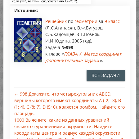
Источник:
Решебник
по
геометрии
за
9 класс
(Л.С.Атанасян, В.Ф.Бутузов,
С.Б.Кадомцев, Э.Г.Позняк,
И.И.Юдина, 2005 год),
задача
№999
к главе «
ГЛАВА X. Метод координат.
Дополнительные задачи
».
ВСЕ ЗАДАЧИ
← 998 Докажите, что четырехугольник ABCD,
вершины которого имеют координаты А (-2; -3), В
(1; 4), С (8; 7), D (5; 0), является ромбом. Найдите его
площадь.
1000 Выясните, какие из данных уравнений
являются уравнениями окружности. Найдите
координаты центра и радиус каждой окружности: