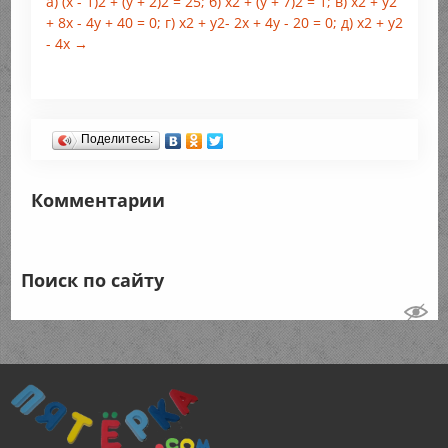
а) (х - 1)2 + (у + 2)2 = 25; б) x2 + (у + 7)2 = 1; в) х2 + у2
+ 8x - 4у + 40 = 0; г) х2 + у2- 2х + 4у - 20 = 0; д) х2 + у2
- 4х →
Поделитесь:
Комментарии
Поиск по сайту